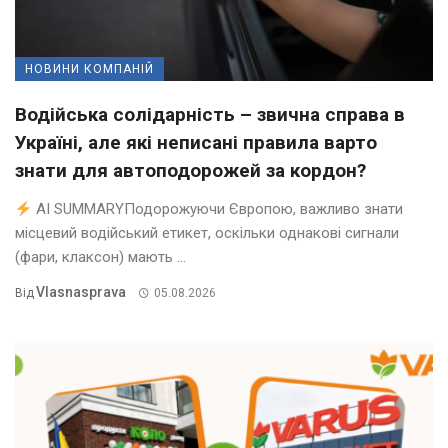
НОВИНИ КОМПАНІЙ
Водійська солідарність – звична справа в
Україні, але які неписані правила варто
знати для автоподорожей за кордон?
AI SUMMARYПодорожуючи Європою, важливо знати
місцевий водійський етикет, оскільки однакові сигнали
(фари, клаксон) мають ...
Vlasnasprava
Від
05.08.2026