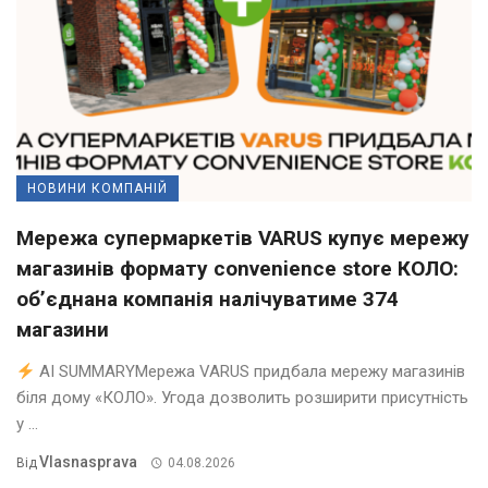
НОВИНИ КОМПАНІЙ
Мережа супермаркетів VARUS купує мережу
магазинів формату convenience store КОЛО:
об’єднана компанія налічуватиме 374
магазини
AI SUMMARYМережа VARUS придбала мережу магазинів
біля дому «КОЛО». Угода дозволить розширити присутність
у ...
Vlasnasprava
Від
04.08.2026