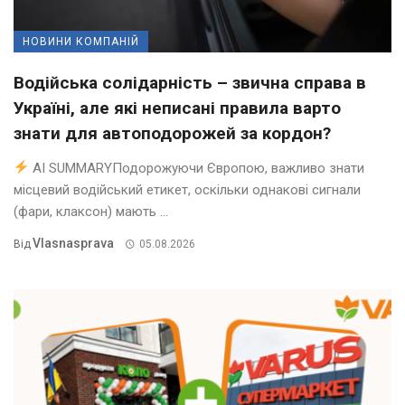
НОВИНИ КОМПАНІЙ
Водійська солідарність – звична справа в
Україні, але які неписані правила варто
знати для автоподорожей за кордон?
AI SUMMARYПодорожуючи Європою, важливо знати
місцевий водійський етикет, оскільки однакові сигнали
(фари, клаксон) мають ...
Vlasnasprava
Від
05.08.2026