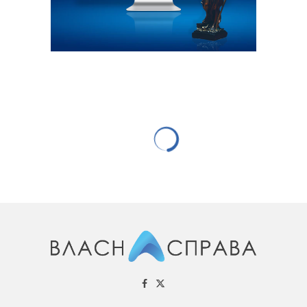
НОВИНИ КОМПАНІЙ
У Кривому Розі розпочав роботу
сервіс доставки Raketa
13.05.2020
668 переглядів
0