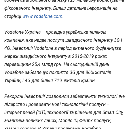
абонентів мобільного зв’язку і 27 мільйону користувачів
фіксованого інтернету. Більш детальна інформація на
сторінці
www.vodafone.com
.
Vodafone Україна – провідна українська телеком
компанія, яка надає послуги швидкісного інтернету 3G і
4G. Інвестиції Vodafone в період активного будівництва
мереж швидкісного інтернету в 2015-2019 роках
перевищили 25,4 млрд грн. На сьогоднішній день
Vodafone забезпечує покриття 3G для 86% жителів
України, і 4G для більш 71% жителів країни.
Рекордні інвестиції дозволили забезпечити технологічне
лідерство і розвивати нові технологічні послуги –
інтернет речей (IoT), технології та рішення для Smart City,
аналітика великих даних, Mobile ID, Фінтех послуги,
хмарні сервіси. В Україні послугами Vodafone