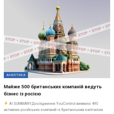
АНАЛІТИКА
Майже 500 британських компаній ведуть
бізнес із росією
AI SUMMARYДослідження YouControl виявило 495
активних російських компаній із британським капіталом.