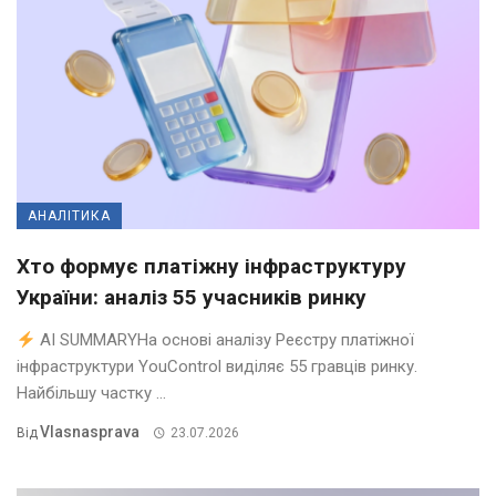
АНАЛІТИКА
Хто формує платіжну інфраструктуру
України: аналіз 55 учасників ринку
AI SUMMARYНа основі аналізу Реєстру платіжної
інфраструктури YouControl виділяє 55 гравців ринку.
Найбільшу частку ...
Vlasnasprava
Від
23.07.2026