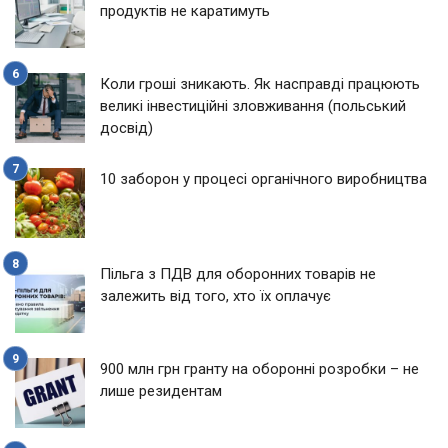
продуктів не каратимуть
Коли гроші зникають. Як насправді працюють
великі інвестиційні зловживання (польський
досвід)
10 заборон у процесі органічного виробництва
Пільга з ПДВ для оборонних товарів не
залежить від того, хто їх оплачує
900 млн грн гранту на оборонні розробки – не
лише резидентам