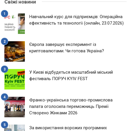
Свіжі новини
Навчальний курс для підприємців: Операційна
ефективність та технології (онлайн, 23.07.2026)
Європа завершує експеримент із
криптовалютами. Чи готова Україна?
У Києві відбудеться масштабний міський
фестиваль ПОРУЧ KYIV FEST
Франко-українська торгово-промислова
палата оголосила переможниць Премії
Створено Жінками 2026
За використання ворожих програмних