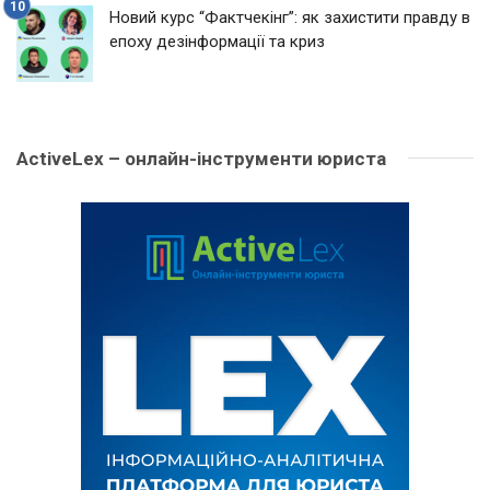
Новий курс “Фактчекінг”: як захистити правду в
епоху дезінформації та криз
ActiveLex – онлайн-інструменти юриста