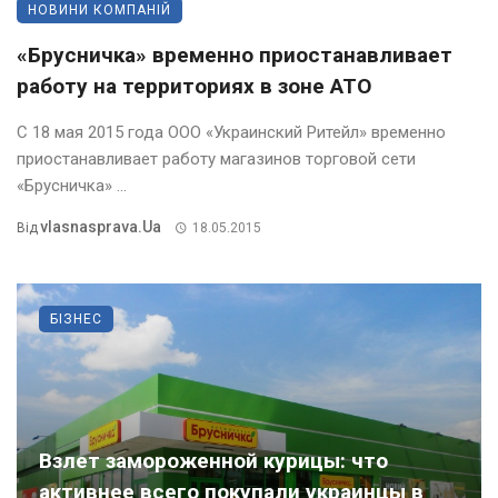
НОВИНИ КОМПАНІЙ
«Брусничка» временно приостанавливает
работу на территориях в зоне АТО
С 18 мая 2015 года ООО «Украинский Ритейл» временно
приостанавливает работу магазинов торговой сети
«Брусничка» ...
Vlasnasprava.ua
Від
18.05.2015
БІЗНЕС
Взлет замороженной курицы: что
активнее всего покупали украинцы в