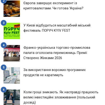
Європа завершує експеримент із
криптовалютами. Чи готова Україна?
У Києві відбудеться масштабний міський
фестиваль ПОРУЧ KYIV FEST
Франко-українська торгово-промислова
палата оголосила переможниць Премії
Створено Жінками 2026
За використання ворожих програмних
продуктів не каратимуть
Коли гроші зникають. Як насправді працюють
великі інвестиційні зловживання (польський
досвід)