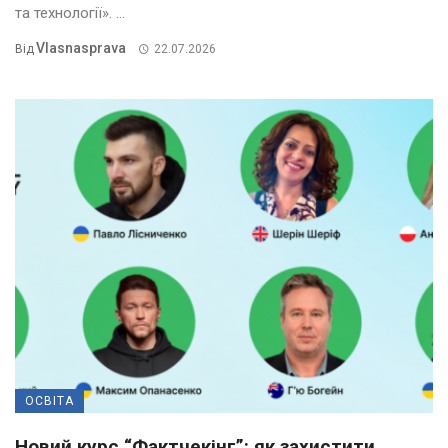
та технології». ...
Vlasnasprava
Від
22.07.2026
ОСВІТА
Новий курс “Фактчекінг”: як захистити