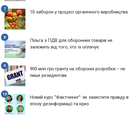
10 заборон у процесі органічного виробництва
Пільга з ПДВ для оборонних товарів не
залежить від того, хто їх оплачує
900 млн грн гранту на оборонні розробки – не
лише резидентам
Новий курс “Фактчекінг”: як захистити правду в
епоху дезінформації та криз