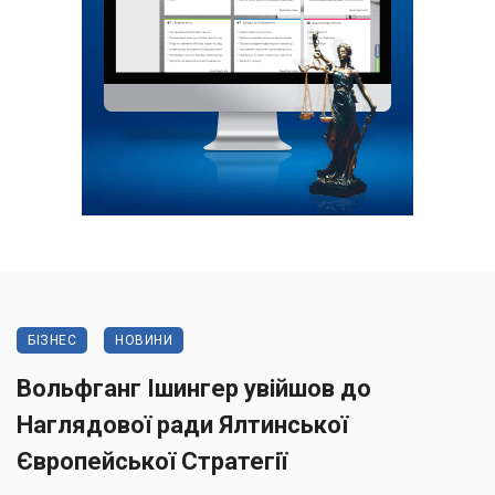
БІЗНЕС
НОВИНИ
Вольфганг Ішингер увійшов до
Наглядової ради Ялтинської
Європейської Стратегії