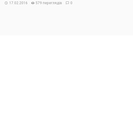
17.02.2016
579 переглядів
0
Посол Вольфганг Ішингер, Голова Мюнхенської
конференції з безпеки, увійшов до Наглядової ради
Ялтинської Європейської Стратегії (YES). “Посол
Ішингер – один з найвідоміших дипломатів та
експертів із міжнародної політики, – зазначив