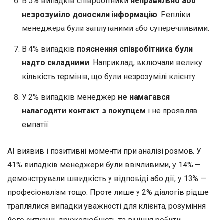
В 5% випадків співробітники
неправильно або
незрозуміло доносили інформацію
. Репліки
менеджера були заплутаними або суперечливими.
В 4% випадків
пояснення співробітника були
надто складними
. Наприклад, включали велику
кількість термінів, що були незрозумілі клієнту.
У 2% випадків менеджер
не намагався
налагодити контакт з покупцем
і не проявляв
емпатії.
AI виявив і позитивні моменти при аналізі розмов. У
41% випадків менеджери були ввічливими, у 14% —
демонстрували швидкість у відповіді або дії, у 13% —
професіоналізм тощо. Проте лише у 2% діалогів рідше
траплялися випадки уважності для клієнта, розуміння
його ситуації, дружелюбність та вміння робити