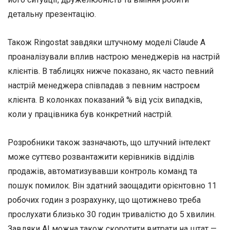
детальну презентацію.
Також Ringostat завдяки штучному моделі Claude A
проаналізували вплив настрою менеджерів на настрій
клієнтів. В таблицях нижче показано, як часто певний
настрій менеджера співпадав з певним настроєм
клієнта. В колонках показаний % від усіх випадків,
коли у працівника був конкретний настрій.
Розробники також зазначають, що штучний інтелект
може суттєво розвантажити керівників відділів
продажів, автоматизувавши контроль команд та
пошук помилок. Він здатний заощадити орієнтовно 11
робочих годин з розрахунку, що щотижнево треба
прослухати близько 30 годин тривалістю до 5 хвилин.
Завдяки AI можна також скоротити витрати на штат —