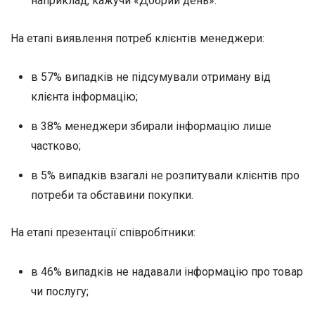
наприклад, кажучи «Добрий день».
На етапі виявлення потреб клієнтів менеджери:
в 57% випадків не підсумували отриману від
клієнта інформацію;
в 38% менеджери збирали інформацію лише
частково;
в 5% випадків взагалі не розпитували клієнтів про
потреби та обставини покупки.
На етапі презентації співробітники:
в 46% випадків не надавали інформацію про товар
чи послугу;