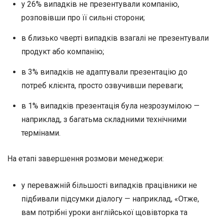
у 26% випадків не презентували компанію,
розповівши про її сильні сторони;
в близько чверті випадків взагалі не презентували
продукт або компанію;
в 3% випадків не адаптували презентацію до
потреб клієнта, просто озвучивши переваги;
в 1% випадків презентація була незрозумілою —
наприклад, з багатьма складними технічними
термінами.
На етапі завершення розмови менеджери:
у переважній більшості випадків працівники не
підбивали підсумки діалогу — наприклад, «Отже,
вам потрібні уроки англійської щовівторка та