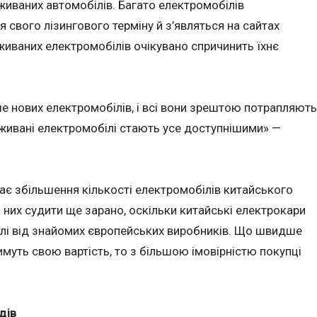
иваних автомобілів. Багато електромобілів
я свого лізингового терміну й з’являться на сайтах
иваних електромобілів очікувано спричинить їхнє
е нових електромобілів, і всі вони зрештою потрапляють
вживані електромобілі стають усе доступнішими» —
ає збільшення кількості електромобілів китайського
 них судити ще зарано, оскільки китайські електрокари
лі від знайомих європейських виробників. Що швидше
имуть свою вартість, то з більшою імовірністю покупці
дів