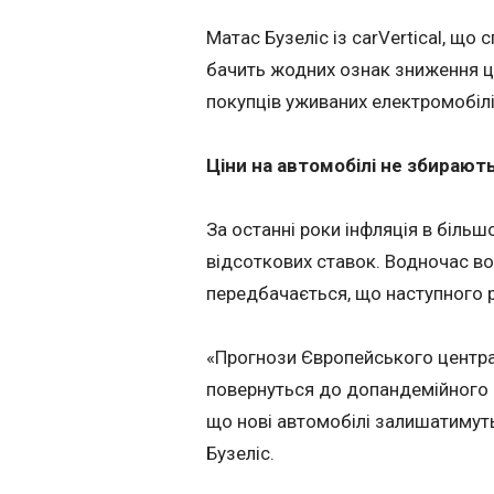
Матас Бузеліс із carVertical, що 
бачить жодних ознак зниження ці
покупців уживаних електромобілі
Ціни на автомобілі не збираю
За останні роки інфляція в більш
відсоткових ставок. Водночас в
передбачається, що наступного р
«Прогнози Європейського центра
повернуться до допандемійного р
що нові автомобілі залишатимут
Бузеліс.