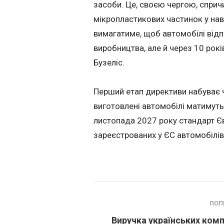
засоби. Це, своєю чергою, сприч
мікропластикових частинок у на
вимагатиме, щоб автомобілі відп
виробництва, але й через 10 рокі
Бузеліс.
Перший етап директиви набуває 
виготовлені автомобілі матимуть
листопада 2027 року стандарт Є
зареєстрованих у ЄС автомобілів
ПОП
Виручка українських комп