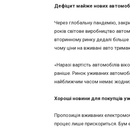
Дефіцит майже нових автомобі
Через глобальну пандемію, закр
років світове виробництво автом
вторинному ринку дедалі більше 
чому ціни на вживані авто трима
«Наразі вартість автомобілів вік
раніше. Ринок уживаних автомобіл
найближчим часом немає жодних 
Хороші новини для покупців у
Пропозиція вживаних електромобі
процес лише прискориться. Бум е