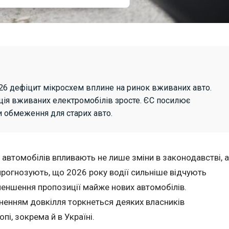
26 дефіцит мікросхем вплине на ринок вживаних авто.
иція вживаних електромобілів зросте. ЄС посилює
и обмеження для старих авто.
автомобілів впливають не лише зміни в законодавстві, а
и прогнозують, що 2026 року водії сильніше відчують
меншення пропозиції майже нових автомобілів.
енням довкілля торкнеться деяких власників
пі, зокрема й в Україні.