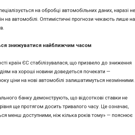
спеціалізується на обробці автомобільних даних, наразі н
н на автомобілі. Оптимістичні прогнози чекають лише на
в.
ться знижуватися найближчим часом
ості країн ЄС стабілізувалася, що призвело до зниження
одіям на хороші новини доведеться почекати —
оку ціни на нові автомобілі залишатимуться незмінними.
льного банку демонструють, що відсоткові ставки не
івня ще протягом досить тривалого часу. Це означає,
ься менш доступними, ніж кілька років тому» — пояснює