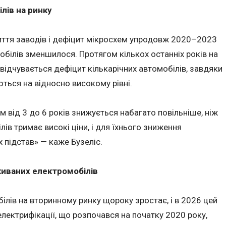
лів на ринку
иття заводів і дефіцит мікросхем упродовж 2020–2023
обілів зменшилося. Протягом кількох останніх років на
відчувається дефіцит кількарічних автомобілів, завдяки
ються на відносно високому рівні.
ом від 3 до 6 років знижується набагато повільніше, ніж
ів тримає високі ціни, і для їхнього зниження
підстав» — каже Бузеліс.
живаних електромобілів
лів на вторинному ринку щороку зростає, і в 2026 цей
лектрифікації, що розпочався на початку 2020 року,