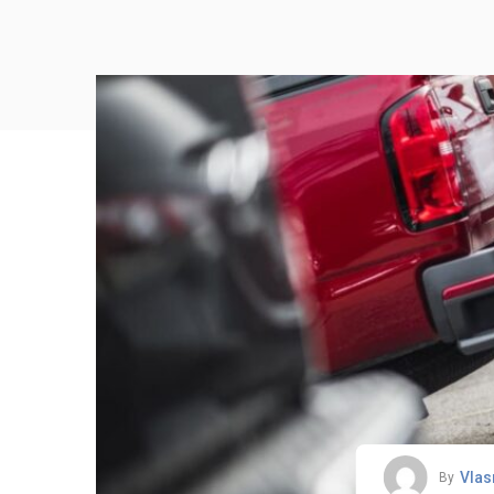
Vlas
By