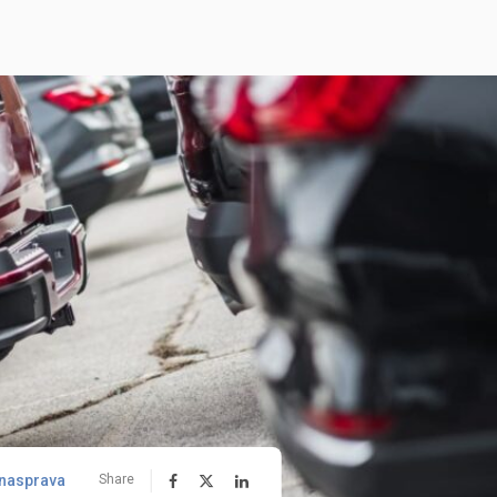
nasprava
Share