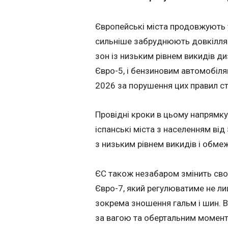
Європейські міста продовжують у
сильніше забруднюють довкілля. 
зон із низьким рівнем викидів д
Євро-5, і бензиновим автомобіля
2026 за порушення цих правил с
Провідні кроки в цьому напрямку 
іспанські міста з населенням ві
з низьким рівнем викидів і обмеж
ЄС також незабаром змінить свої
Євро-7, який регулюватиме не лиш
зокрема зношення гальм і шин. В
за вагою та обертальним момент