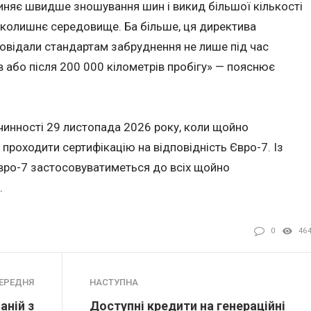
иняє швидше зношування шин і викид більшої кількості
вколишнє середовище. Ба більше, ця директива
овідали стандартам забруднення не лише під час
в або після 200 000 кілометрів пробігу» — пояснює
чинності 29 листопада 2026 року, коли щойно
 проходити сертифікацію на відповідність Євро-7. Із
вро-7 застосовуватиметься до всіх щойно
.
0
46
ЕРЕДНЯ
НАСТУПНА
аній з
Доступні кредити на генераційні