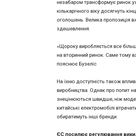
незабаром трансформує ринок уж
кількарічного віку досягнуть кінц
оголошень. Велика пропозиція вж
здешевлення.
«Щороку виробляється все більш
на вторинний ринок. Саме тому 
пояснює Бузеліс
На їхню доступність також вплив
виробництва. Однак про попит на
знецінюються швидше, ніж моде
китайські електромобілі втрачат
обиратимуть інші бренди.
ЄС посилює регулювання вики