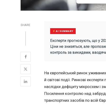
SHARE
AI SUMMARY
Експерти прогнозують, що у 20
Ціни не знизяться, але пропоз
контроль за викидами, вводяч
На європейський ринок уживаних 
й світові події. Ринкові експерт
наслідки дефіциту мікросхем і з
Посилення контролю над забрудн
транспортних засобів по всій Євро