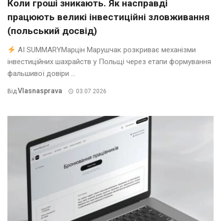
Коли гроші зникають. Як насправді
працюють великі інвестиційні зловживання
(польський досвід)
AI SUMMARYМарцін Марушчак розкриває механізми
інвестиційних шахрайств у Польщі через етапи формування
фальшивої довіри ...
Vlasnasprava
Від
03.07.2026