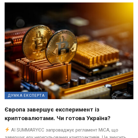
ДУМКА ЕКСПЕРТА
Європа завершує експеримент із
криптовалютами. Чи готова Україна?
AI SUMMARYЄС запроваджує регламент MiCA, що
завершує еру нерегульованих криптоактивів. Це змусить