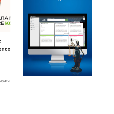
є
ence
ширити