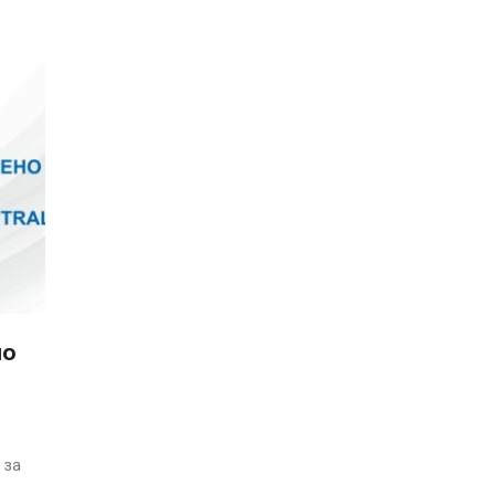
но
 за