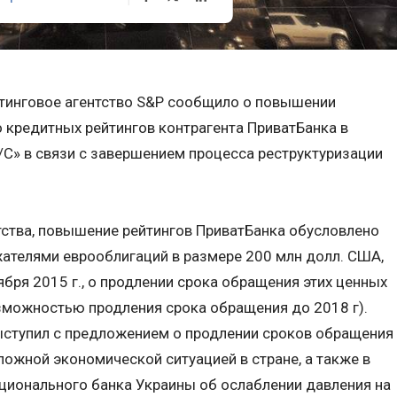
тинговое агентство S&P сообщило о повышении
 кредитных рейтингов контрагента ПриватБанка в
/С» в связи с завершением процесса реструктуризации
тства, повышение рейтингов ПриватБанка обусловлено
ателями еврооблигаций в размере 200 млн долл. США,
ря 2015 г., о продлении срока обращения этих ценных
возможностью продления срока обращения до 2018 г).
выступил с предложением о продлении сроков обращения
ложной экономической ситуацией в стране, а также в
ционального банка Украины об ослаблении давления на