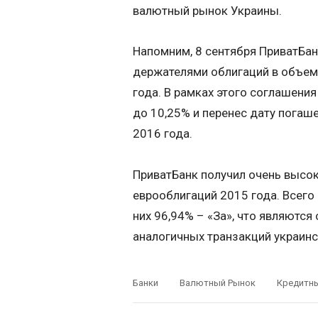
валютный рынок Украины.
Напомним, 8 сентября ПриватБа
держателями облигаций в объеме
года. В рамках этого соглашени
до 10,25% и перенес дату погаше
2016 года.
ПриватБанк получил очень высо
еврооблигаций 2015 года. Всего
них 96,94% – «За», что являютс
аналогичных транзакций украинс
Банки
Валютный Рынок
Кредитны