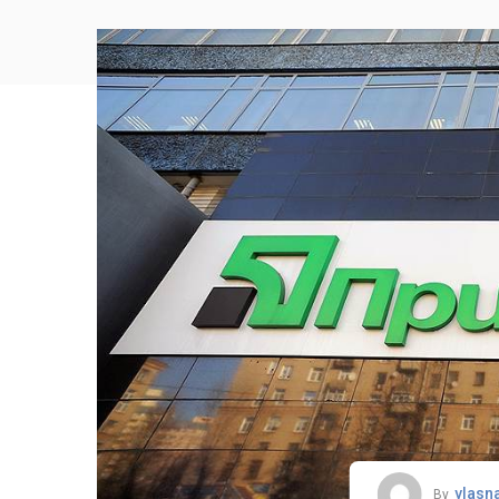
vlasn
By