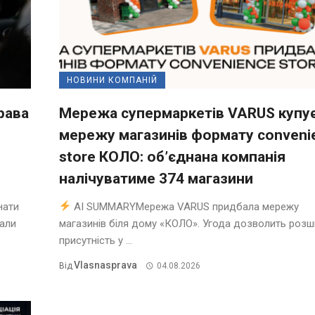
НОВИНИ КОМПАНІЙ
рава
Мережа супермаркетів VARUS купу
мережу магазинів формату conveni
store КОЛО: об’єднана компанія
налічуватиме 374 магазини
нати
AI SUMMARYМережа VARUS придбала мережу
нали
магазинів біля дому «КОЛО». Угода дозволить роз
присутність у ...
Vlasnasprava
Від
04.08.2026