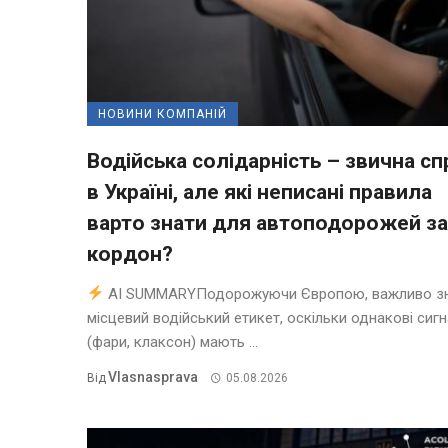
НОВИНИ КОМПАНІЙ
Водійська солідарність – звична сп
в Україні, але які неписані правила
варто знати для автоподорожей за
кордон?
AI SUMMARYПодорожуючи Європою, важливо з
місцевий водійський етикет, оскільки однакові сиг
(фари, клаксон) мають ...
Vlasnasprava
Від
05.08.2026