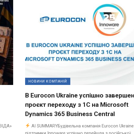
НОВИНИ КОМПАНІЙ
В Eurocon Ukraine успішно заверше
проєкт переходу з 1С на Microsoft
Dynamics 365 Business Central
ВІДА»
AI SUMMARYБудівельна компанія Eurocon Ukraine
підтримки Innoware успішно перейшла з російської