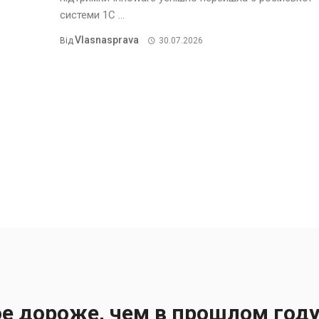
системи 1С ...
Vlasnasprava
Від
30.07.2026
е дороже, чем в прошлом год