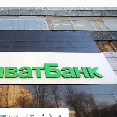
asprava.ua
Share