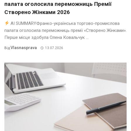
палата оголосила переможниць Премії
Створено Жінками 2026
AI SUMMARYФранко-українська торгово-промислова
палата оголосила переможниць премії «Створено Жінками».
Перше місце здобула Олена Ковальчук ...
Vlasnasprava
Від
13.07.2026