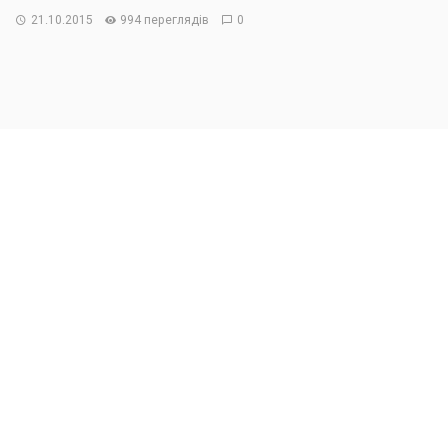
21.10.2015
994 переглядів
0
17 июня Кабинет министров Украины принял решение