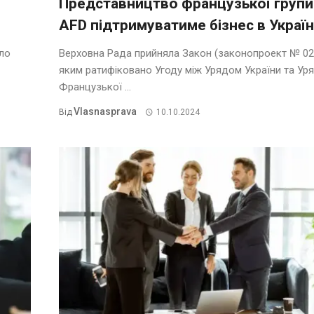
Представництво французької групи
AFD підтримуватиме бізнес в Україн
ало
Верховна Рада прийняла Закон (законопроект № 02
яким ратифіковано Угоду між Урядом України та Ур
Французької ...
Vlasnasprava
Від
10.10.2024