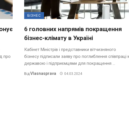
БІЗНЕС
понує
6 головних напрямів покращення
бізнес-клімату в Україні
)
Кабінет Міністрів і представники вітчизняного
д про
бізнесу підписали заяву про поглиблення співпраці 
державою і підприємцями для покращення ...
Vlasnasprava
Від
04.03.2024