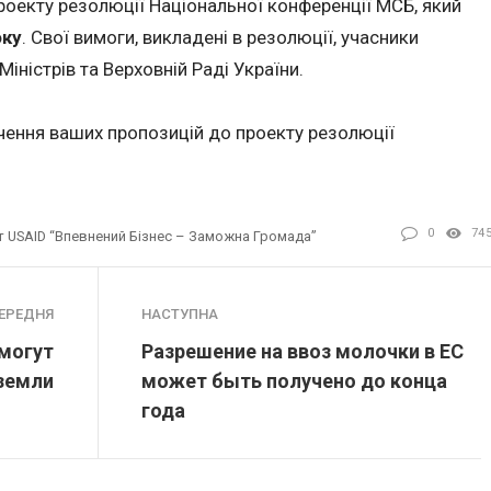
роекту резолюції Національної конференції МСБ, який
оку
. Свої вимоги, викладені в резолюції, учасники
іністрів та Верховній Раді України.
чення ваших пропозицій до проекту резолюції
0
74
 USAID “Впевнений Бізнес – Заможна Громада”
ЕРЕДНЯ
НАСТУПНА
 могут
Разрешение на ввоз молочки в ЕС
земли
может быть получено до конца
года