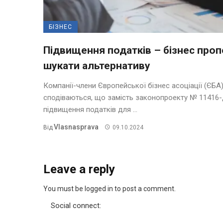
БІЗНЕС
Підвищення податків – бізнес про
шукати альтернативу
Компанії-члени Європейської бізнес асоціації (ЄБА
сподіваються, що замість законопроекту № 11416-
підвищення податків для ...
Vlasnasprava
Від
09.10.2024
Leave a reply
You must be logged in to post a comment.
Social connect: