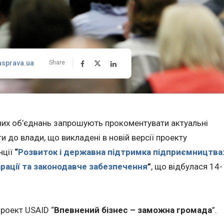
asprava.ua
Share
ьних об’єднань запрошують прокоментувати актуальні
 до влади, що викладені в новій версії проекту
нції
“
Розвиток і державна підтримка підприємництва
арації та законодавче забезпечення
”
, що відбулася 14-
роект USAID “
Впевнений бізнес – заможна громада
”.