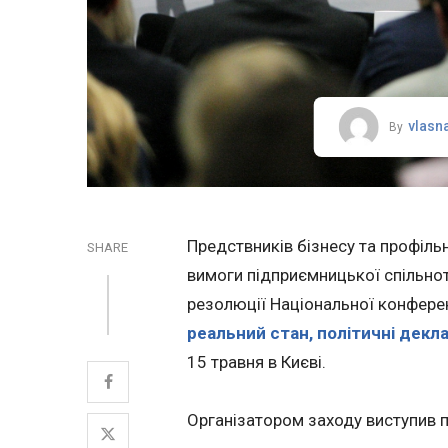
vlasn
By
Предствників бізнесу та профіл
SHARE
вимоги підприємницької спільноти
резолюції Національної конфере
реальний стан, політичні декл
15 травня в Києві.
Організатором заходу виступив п