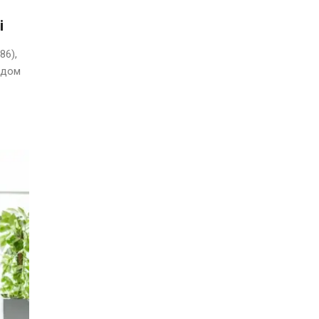
і
86),
ядом