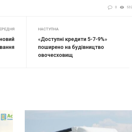
0
53
ЕРЕДНЯ
НАСТУПНА
 новий
«Доступні кредити 5-7-9%»
вання
поширено на будівництво
овочесховищ