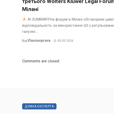
третього Wolters Kluwer Legal Foru
Мілані
AI SUMMARYНа форумі в Мілані обговорили циві
відповідальність за використання ШІ у регульовани
галузях ...
Vlasnasprava
Від
05.05.2026
Comments are closed.
ДУМКА ЕКСПЕРТА