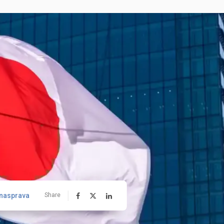
nasprava
Share