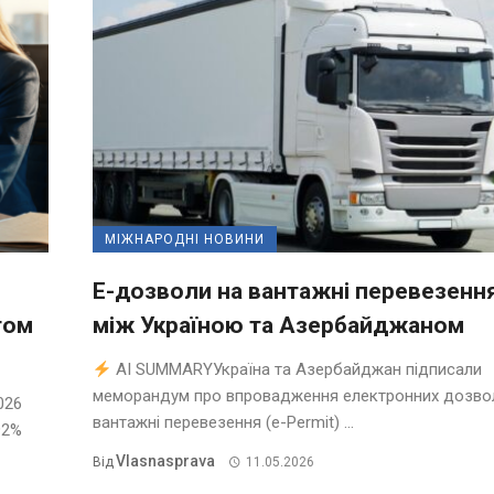
МІЖНАРОДНІ НОВИНИ
Е-дозволи на вантажні перевезенн
том
між Україною та Азербайджаном
AI SUMMARYУкраїна та Азербайджан підписали
меморандум про впровадження електронних дозвол
026
вантажні перевезення (e-Permit) ...
92%
Vlasnasprava
Від
11.05.2026