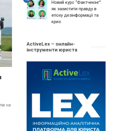
Новий курс “Фактчекінг”:
як захистити правду в
епоху дезінформації та
криз
ActiveLex – онлайн-
інструменти юриста
я
ів на