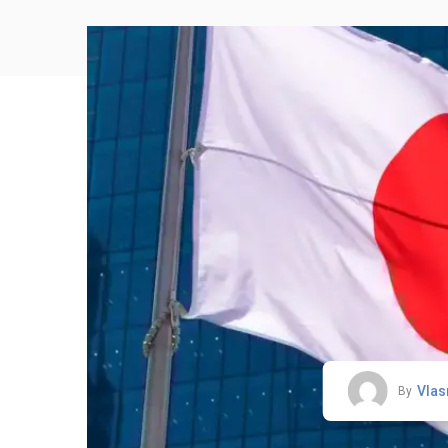
Vlas
By