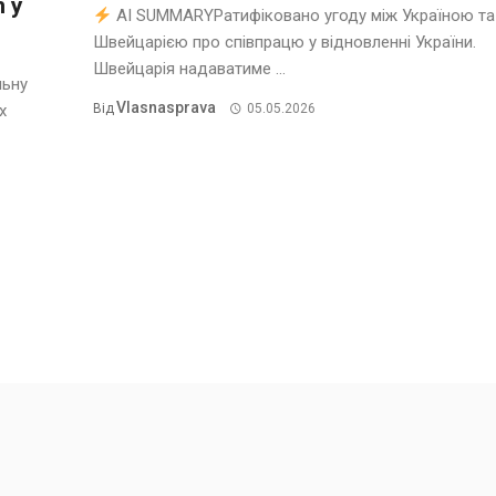
m у
AI SUMMARYРатифіковано угоду між Україною та
Швейцарією про співпрацю у відновленні України.
Швейцарія надаватиме ...
льну
Vlasnasprava
х
Від
05.05.2026