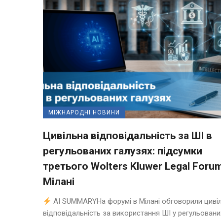
МІЖНАРОДНІ НОВИНИ
Цивільна відповідальність за ШІ в
регульованих галузях: підсумки
третього Wolters Kluwer Legal Foru
Мілані
AI SUMMARYНа форумі в Мілані обговорили циві
відповідальність за використання ШІ у регульовани