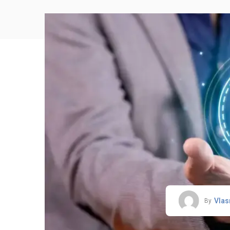
Vlas
By