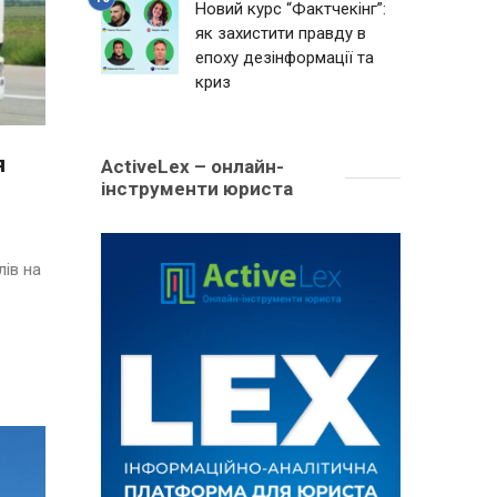
Новий курс “Фактчекінг”:
як захистити правду в
епоху дезінформації та
криз
я
ActiveLex – онлайн-
інструменти юриста
ів на