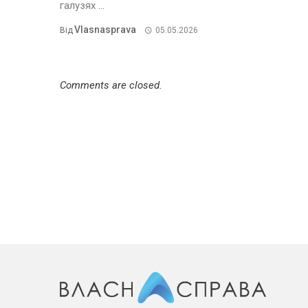
галузях ...
Vlasnasprava
Від
05.05.2026
Comments are closed.
НОВИНИ КОМПАНІЙ
5 неочікуваних речей про
MAUDAU
16.05.2025
769 переглядів
0