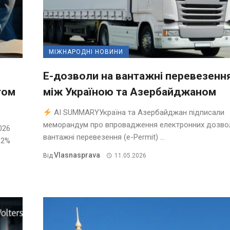
МІЖНАРОДНІ НОВИНИ
Е-дозволи на вантажні перевезенн
том
між Україною та Азербайджаном
AI SUMMARYУкраїна та Азербайджан підписали
меморандум про впровадження електронних дозвол
026
вантажні перевезення (e-Permit) ...
92%
Vlasnasprava
Від
11.05.2026