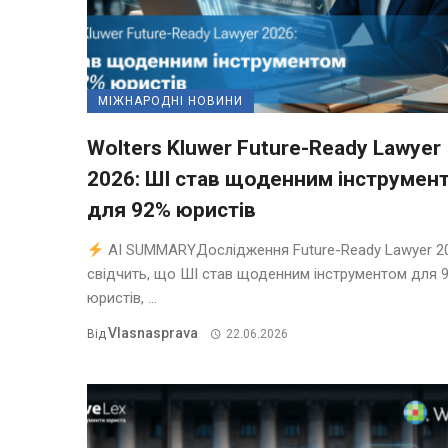
МІЖНАРОДНІ НОВИНИ
Wolters Kluwer Future-Ready Lawyer
2026: ШІ став щоденним інструмен
для 92% юристів
AI SUMMARYДослідження Future-Ready Lawyer 2
свідчить, що ШІ став щоденним інструментом для 
юристів, ...
Vlasnasprava
Від
22.06.2026