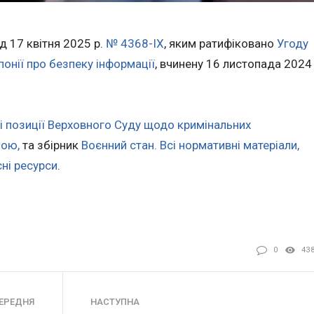
д 17 квітня 2025 р.
№ 4368-IX
, яким ратифіковано
Угоду
онії про безпеку інформації
, вчинену 16 листопада 2024
і позиції Верховного Суду щодо кримінальних
ною,
та збірник
Воєнний стан. Всі нормативні матеріали,
сні ресурси
.
0
43
ЕРЕДНЯ
НАСТУПНА