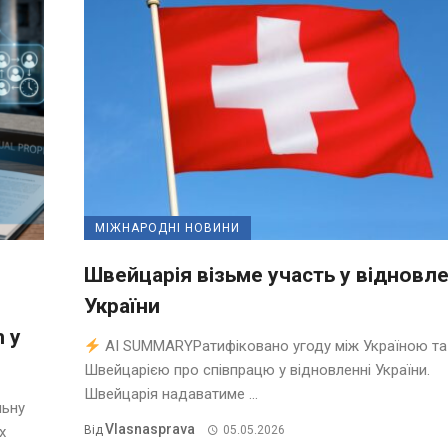
МІЖНАРОДНІ НОВИНИ
Швейцарія візьме участь у відновле
України
m у
AI SUMMARYРатифіковано угоду між Україною та
Швейцарією про співпрацю у відновленні України.
Швейцарія надаватиме ...
льну
Vlasnasprava
х
Від
05.05.2026