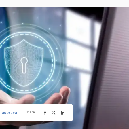
nasprava
Share