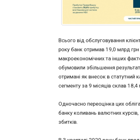
Всього від обслуговування клієнт
року банк отримав 19,0 млрд грн
макроекономічних та інших фактор
обумовили збільшення результату
отримані як внесок в статутний к
сегменту за 9 місяців склав 18,4 
Одночасно переоцінка цих обліга
банку коливань валютних курсів,
збитків.
В 3 кварталі 2020 року банк про