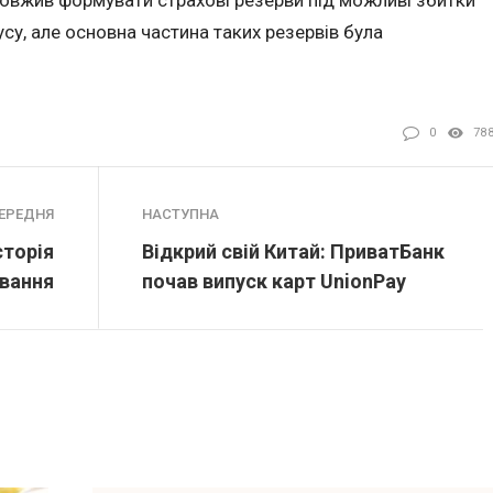
усу, але основна частина таких резервів була
0
78
ЕРЕДНЯ
НАСТУПНА
сторія
Відкрий свій Китай: ПриватБанк
вання
почав випуск карт UnionPay