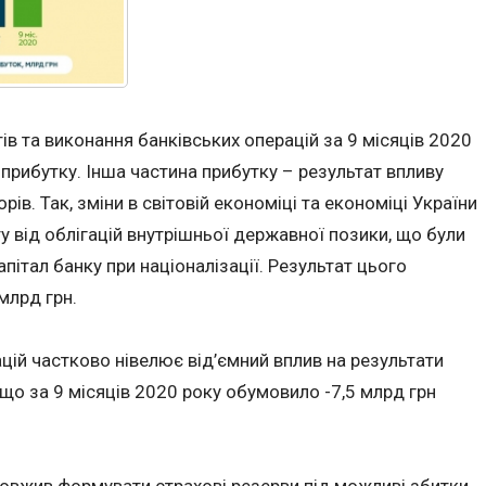
ів та виконання банківських операцій за 9 місяців 2020
 прибутку. Інша частина прибутку – результат впливу
ів. Так, зміни в світовій економіці та економіці України
 від облігацій внутрішньої державної позики, що були
апітал банку при націоналізації. Результат цього
млрд грн.
цій частково нівелює від’ємний вплив на результати
 що за 9 місяців 2020 року обумовило -7,5 млрд грн
довжив формувати страхові резерви під можливі збитки