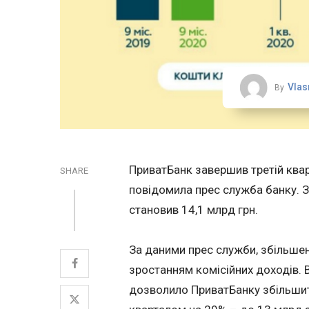
Vlas
By
ПриватБанк завершив третій квар
SHARE
повідомила прес служба банку. З
становив 14,1 млрд грн.
За даними прес служби, збільше
зростанням комісійних доходів. В
дозволило ПриватБанку збільшити