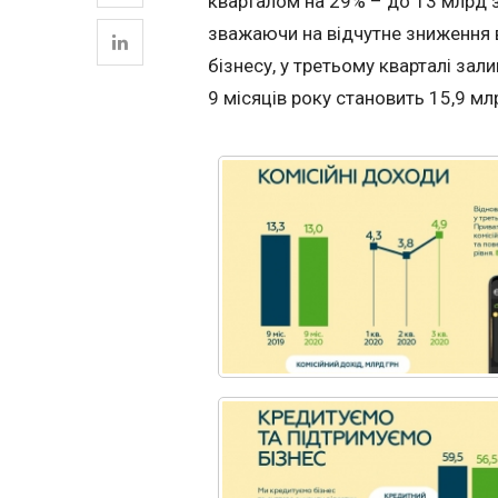
кварталом на 29% – до 13 млрд з
зважаючи на відчутне зниження 
бізнесу, у третьому кварталі зал
9 місяців року становить 15,9 мл