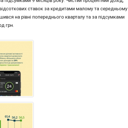
а підсумками 9 місяців року. Чистий процентний дохід,
відсоткових ставок за кредитами малому та середньому
ишився на рівні попереднього кварталу та за підсумками
рд грн.