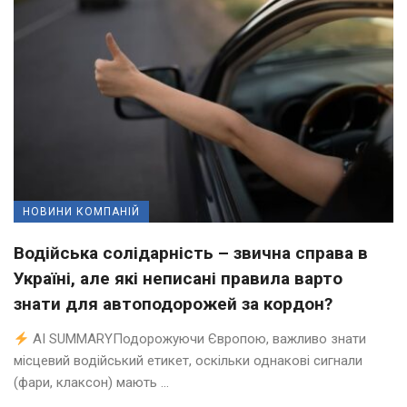
НОВИНИ КОМПАНІЙ
Водійська солідарність – звична справа в
Україні, але які неписані правила варто
знати для автоподорожей за кордон?
AI SUMMARYПодорожуючи Європою, важливо знати
місцевий водійський етикет, оскільки однакові сигнали
(фари, клаксон) мають ...