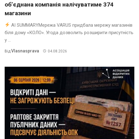
об’єднана компанія налічуватиме 374
магазини
AI SUMMARYМережа VARUS придбала мережу магазинів
біля дому «КОЛО». Угода дозволить розширити присутність
у ...
Vlasnasprava
Від
04.08.2026