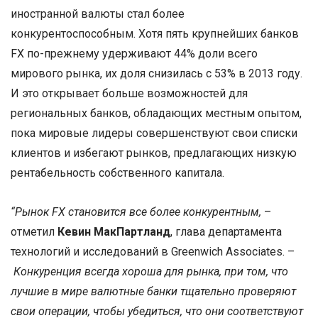
иностранной валюты стал более
конкурентоспособным. Хотя пять крупнейших банков
FX по-прежнему удерживают 44% доли всего
мирового рынка, их доля снизилась с 53% в 2013 году.
И это открывает больше возможностей для
региональных банков, обладающих местным опытом,
пока мировые лидеры совершенствуют свои списки
клиентов и избегают рынков, предлагающих низкую
рентабельность собственного капитала.
“Рынок FX становится все более конкурентным,
–
отметил
Кевин МакПартланд
, глава департамента
технологий и исследований в Greenwich Associates. –
Конкуренция всегда хороша для рынка, при том, что
лучшие в мире валютные банки тщательно проверяют
свои операции, чтобы убедиться, что они соответствуют