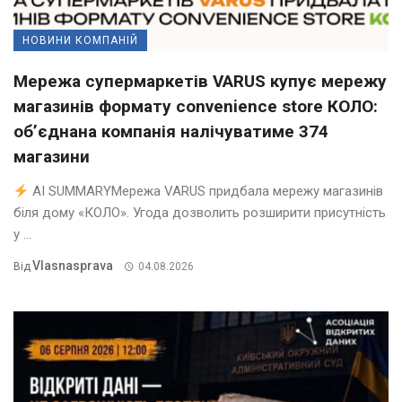
НОВИНИ КОМПАНІЙ
Мережа супермаркетів VARUS купує мережу
магазинів формату convenience store КОЛО:
об’єднана компанія налічуватиме 374
магазини
AI SUMMARYМережа VARUS придбала мережу магазинів
біля дому «КОЛО». Угода дозволить розширити присутність
у ...
Vlasnasprava
Від
04.08.2026