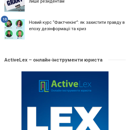
лише резидентам
Новий курс “Фактчекінг”: як захистити правду в
епоху дезінформації та криз
ActiveLex – онлайн-інструменти юриста