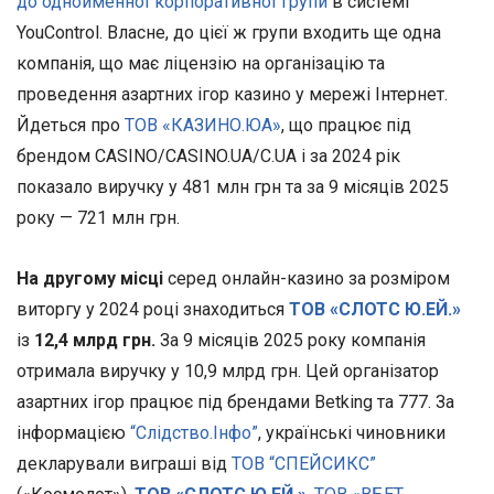
до однойменної корпоративної групи
в системі
YouControl. Власне, до цієї ж групи входить ще одна
компанія, що має ліцензію на організацію та
проведення азартних ігор казино у мережі Інтернет.
Йдеться про
ТОВ «КАЗИНО.ЮА»
, що працює під
брендом CASINO/CASINO.UA/C.UA і за 2024 рік
показало виручку у 481 млн грн та за 9 місяців 2025
року — 721 млн грн.
На другому місці
серед онлайн-казино за розміром
виторгу у 2024 році знаходиться
ТОВ «СЛОТС Ю.ЕЙ.»
із
12,4 млрд грн.
За 9 місяців 2025 року компанія
отримала виручку у 10,9 млрд грн.
Цей організатор
азартних ігор працює під брендами Betking та 777. За
інформацією
“Слідство.Інфо”
, українські чиновники
декларували виграші від
ТОВ “СПЕЙСИКС”