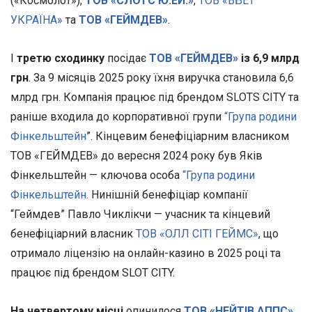
(«Космолот»),
ТОВ «СЛОТС Ю.ЕЙ.»
,
ТОВ «ВБЕТ
УКРАЇНА»
та
ТОВ «ГЕЙМДЕВ»
.
І
третю сходинку
посідає
ТОВ «ГЕЙМДЕВ»
із 6,9 млрд
грн
. За 9 місяців 2025 року їхня виручка становила 6,6
млрд грн.
Компанія працює під брендом SLOTS CITY та
раніше входила до корпоративної групи
“Група родини
Фінкельштейн
”. Кінцевим бенефіціарним власником
ТОВ «ГЕЙМДЕВ» до вересня 2024 року був Яків
Фінкельштейн — ключова особа
“Група родини
Фінкельштейн
. Нинішній бенефіціар компанії
“Геймдев” Павло Чиклікчи — учасник та кінцевий
бенефіціарний власник
ТОВ «ОЛЛ СІТІ ГЕЙМС»
, що
отримало ліцензію на онлайн-казино в 2025 році та
працює під брендом SLOT CITY.
На четвертому місці
опинилося
ТОВ «НЕЙТІВ АППС»
,