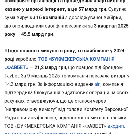
компанія з організації та проведення азартних ігор
казино у мережі Інтернет, а це 57 млрд грн
. Сукупна
сума виручки
16 компаній
з досліджуваної вибірки,
що оприлюднили свої фінпоказники за
3 квартал 2025
року
—
45,5 млрд грн
.
Щодо повного минулого року, то найбільше у 2024
році
заробило
ТОВ «БУКМЕКЕРСЬКА КОМПАНІЯ
«ФАВБЕТ»
—
21,2 млрд грн
, що працює під брендом
Favbet. За 9 місяців 2025-го компанія показала виторг у
14,2 млрд грн. За інформацією видання
ain
, компанія
підтвердила блокування видаткових операцій на своїх
рахунках, стверджуючи, що це сталося через
“неправомірну вимогу” від голови Комітету Верховної
Ради з питань фінансів, податкової та митної політики.
ТОВ «БУКМЕКЕРСЬКА КОМПАНІЯ «ФАВБЕТ»
входить