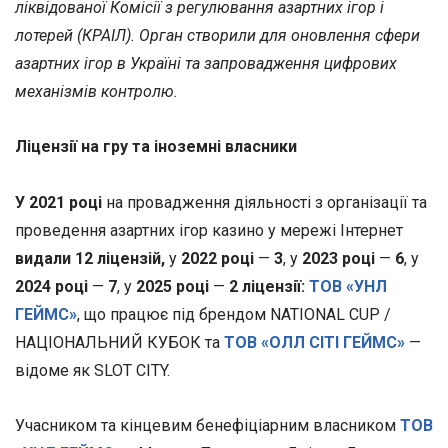
ліквідованої Комісії з регулювання азартних ігор і
лотерей (КРАІЛ). Орган створили для оновлення сфери
азартних ігор в Україні та запровадження цифрових
механізмів контролю.
Ліцензії на гру та іноземні власники
У 2021 році
на провадження діяльності з організації та
проведення азартних ігор казино у мережі Інтернет
видали 12 ліцензій,
у
2022 році
—
3
, у
2023 році
—
6
, у
2024 році
—
7
, у
2025 році
—
2 ліцензії:
ТОВ «УНЛ
ГЕЙМС»
, що працює під брендом NATIONAL CUP /
НАЦІОНАЛЬНИЙ КУБОК та
ТОВ «ОЛЛ СІТІ ГЕЙМС»
—
відоме як SLOT CITY.
Учасником та кінцевим бенефіціарним власником
ТОВ