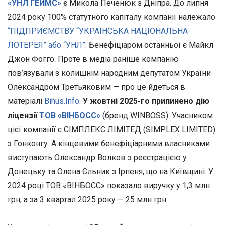
«УНЛ ГЕЙМС»
є Микола Печенюк з Дніпра. До липня
2024 року 100% статутного капіталу компанії належало
“ПІДПРИЄМСТВУ “УКРАЇНСЬКА НАЦІОНАЛЬНА
ЛОТЕРЕЯ” або “УНЛ”
. Бенефіціаром останньої є Майкл
Джон Фогго. Проте в медіа раніше компанію
пов’язували з колишнім народним депутатом України
Олександром Третьяковим — про це йдеться в
матеріалі
Bihus.Info
.
У жовтні 2025-го припинено дію
ліцензії
ТОВ «ВІНБОСС»
(бренд WINBOSS). Учасником
цієї компанії є СІМПЛЕКС ЛІМІТЕД (SIMPLEX LIMITED)
з Гонконгу. А кінцевими бенефіціарними власниками
виступають Олександр Волков з реєстрацією у
Донецьку та Олена Єльник з Ірпеня, що на Київщині. У
2024 році ТОВ «ВІНБОСС» показало виручку у 1,3 млн
грн, а за 3 квартал 2025 року — 25 млн грн.