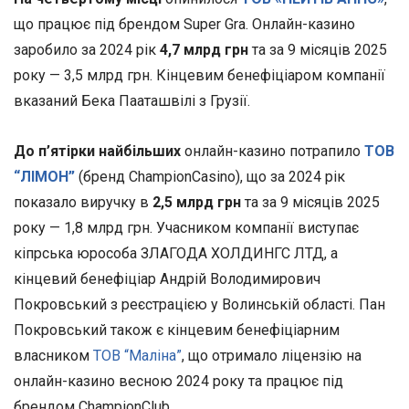
що працює під брендом Super Gra. Онлайн-казино
заробило за 2024 рік
4,7 млрд грн
та за 9 місяців 2025
року — 3,5 млрд грн. Кінцевим бенефіціаром компанії
вказаний Бека Пааташвілі з Грузії.
До п’ятірки найбільших
онлайн-казино потрапило
ТОВ
“ЛІМОН”
(бренд ChampionCasino), що за 2024 рік
показало виручку в
2,5 млрд грн
та за 9 місяців 2025
року — 1,8 млрд грн. Учасником компанії виступає
кіпрська юрособа ЗЛАГОДА ХОЛДИНГС ЛТД, а
кінцевий бенефіціар Андрій Володимирович
Покровський з реєстрацією у Волинській області. Пан
Покровський також є кінцевим бенефіціарним
власником
ТОВ “Маліна”
, що отримало ліцензію на
онлайн-казино весною 2024 року та працює під
брендом ChampionClub.