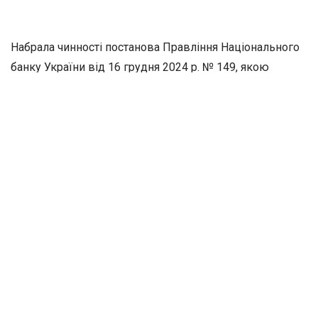
Набрала чинності постанова Правління Національного
банку України від 16 грудня 2024 р. № 149, якою
постановлено здійснити у 2025 р. оцінку стійкості
банків і банківської системи України відповідно
до
Положення про здійснення оцінки стійкості банків і
банківської системи України
, затвердженого
постановою від 22 грудня 2017 р. № 141.
Визначено й особливості оцінки стійкості банків і
банківської системи України.
Постанова діє до 31 грудня 2025 р.
Джерело:
Lexinform