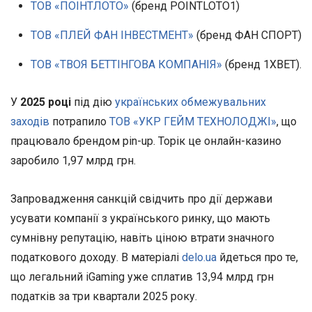
ТОВ «ПОІНТЛОТО»
(бренд
POINTLOTO1)
ТОВ «ПЛЕЙ ФАН ІНВЕСТМЕНТ»
(бренд ФАН СПОРТ)
ТОВ «ТВОЯ БЕТТІНГОВА КОМПАНІЯ»
(бренд
1XBET).
У
2025 році
під дію
українських обмежувальних
заходів
потрапило
ТОВ «УКР ГЕЙМ ТЕХНОЛОДЖІ»
, що
працювало брендом pin-up. Торік це онлайн-казино
заробило 1,97 млрд грн.
Запровадження санкцій свідчить про дії держави
усувати компанії з українського ринку, що мають
сумнівну репутацію, навіть ціною втрати значного
податкового доходу. В матеріалі
delo.ua
йдеться про те,
що легальний iGaming уже сплатив 13,94 млрд грн
податків за три квартали 2025 року.