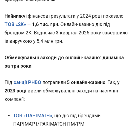
Найнижчі
фінансові результати у 2024 році показало
ТОВ «2К»
—
1,6 тис. грн.
Онлайн-казино діє під
брендом 2К. Водночас 3 квартал 2025 року завершило
із виручкою у 5,4 млн грн.
Обмежувальні заходи до онлайн-казино: динаміка
за три роки
Під
санції РНБО
потрапили
5 онлайн-казино
. Так, у
2023 році
ввели обмежувальні заходи на наступні
компанії:
ТОВ «ПАРІМАТЧ»
, що діє під брендами
ПАРІМАТЧ/PARIMATCH ПМ/PM