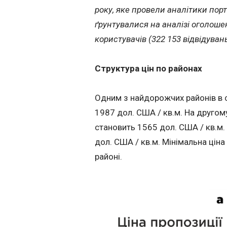
року, яке провели аналітики пор
ґрунтувалися на аналізі оголошен
користувачів (322 153 відвідувань
Структура цін по районах
Одним з найдорожчих районів в с
1987 дол. США / кв.м. На другом
становить 1565 дол. США / кв.м. 
дол. США / кв.м. Мінімальна цін
районі.