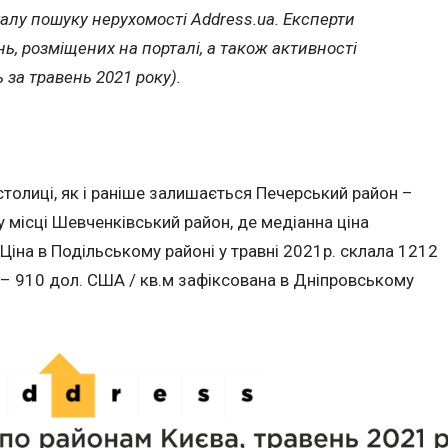
талу пошуку нерухомості Address.ua. Експерти
ь, розміщених на порталі, а також активності
 за травень 2021 року).
толиці, як і раніше залишається Печерський район –
у місці Шевченківський район, де медіанна ціна
Ціна в Подільському районі у травні 2021р. склала 1212
а – 910 дол. США / кв.м зафіксована в Дніпровському