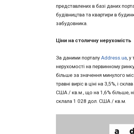
представлених в базі даних порт
будівництва та квартири в будинк
забудовника.
Ціни на столичну нерухомість
За даними порталу
Address.ua
, 
нерухомості на первинному ринку
більше за значення минулого міс
травні виріс в ціні на 3,5%, і ск
США / кв.м., що на 1,6% більше, н
склала 1 028 дол. США / кв.м.