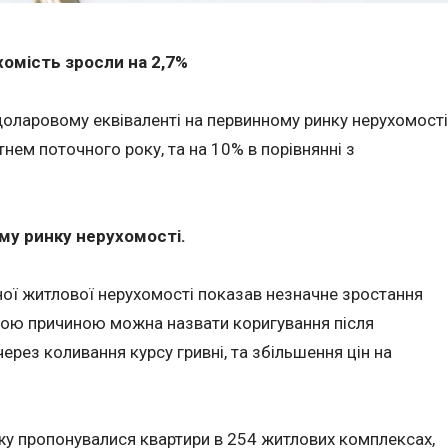
хомість зросли на 2,7%
 доларовому еквіваленті на первинному ринку нерухомості
ітнем поточного року, та на 10% в порівнянні з
му ринку нерухомості.
ної житлової нерухомості показав незначне зростання
ною причиною можна назвати коригування після
через коливання курсу гривні, та збільшення цін на
ажу пропонувалися квартири в 254 житлових комплексах,