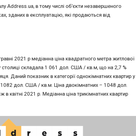
алу Address.ua, в тому числі об’єкти незавершеного
ах, зданих в експлуатацію, які продаються від
у травні 2021 р медіанна ціна квадратного метра житлової
 столиці складала 1 061 дол. США / кв.м, що на 2,7 %
яця. Даний показник в категорії однокімнатних квартир у
лав 1082 дол. США / кв.м. Ціна двокімнатних – 1048 дол.
іж в квітні 2021 р. Медіанна ціна трикімнатних квартир