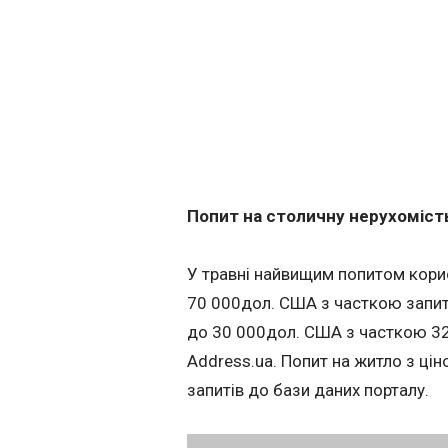
Попит на столичну нерухоміст
У травні найвищим попитом корис
70 000дол. США з часткою запиті
до 30 000дол. США з часткою 32%
Address.ua. Попит на житло з ці
запитів до бази даних порталу.