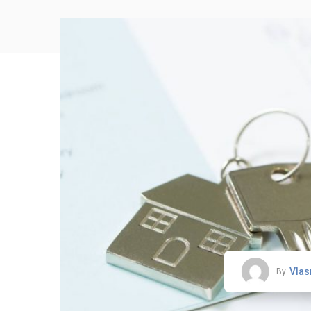
Vlas
By