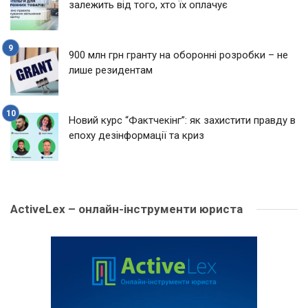
залежить від того, хто їх оплачує
900 млн грн гранту на оборонні розробки – не
лише резидентам
Новий курс “Фактчекінг”: як захистити правду в
епоху дезінформації та криз
ActiveLex – онлайн-інструменти юриста