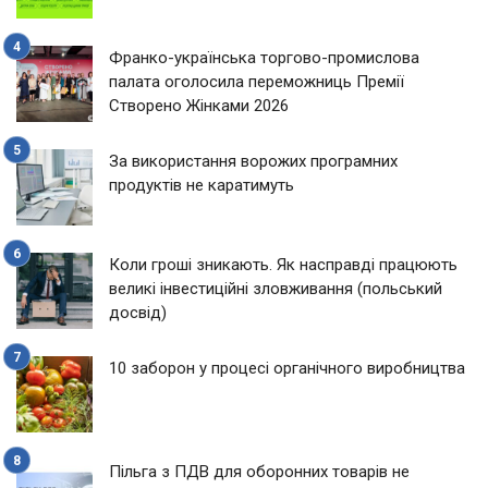
Франко-українська торгово-промислова
палата оголосила переможниць Премії
Створено Жінками 2026
За використання ворожих програмних
продуктів не каратимуть
Коли гроші зникають. Як насправді працюють
великі інвестиційні зловживання (польський
досвід)
10 заборон у процесі органічного виробництва
Пільга з ПДВ для оборонних товарів не