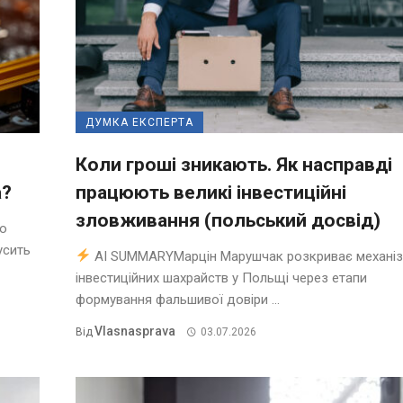
ДУМКА ЕКСПЕРТА
Коли гроші зникають. Як насправді
а?
працюють великі інвестиційні
зловживання (польський досвід)
о
усить
AI SUMMARYМарцін Марушчак розкриває механі
інвестиційних шахрайств у Польщі через етапи
формування фальшивої довіри ...
Vlasnasprava
Від
03.07.2026