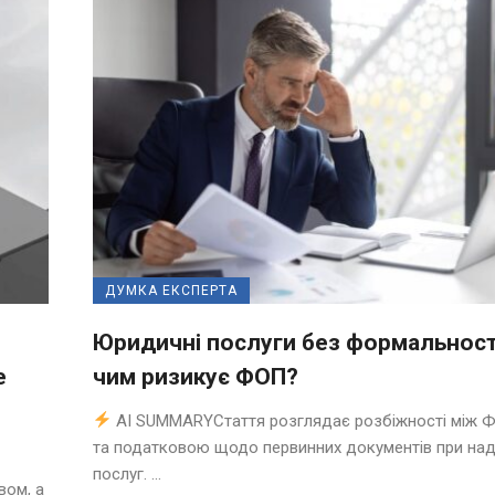
ДУМКА ЕКСПЕРТА
Юридичні послуги без формальност
е
чим ризикує ФОП?
AI SUMMARYСтаття розглядає розбіжності між 
та податковою щодо первинних документів при над
послуг. ...
вом, а