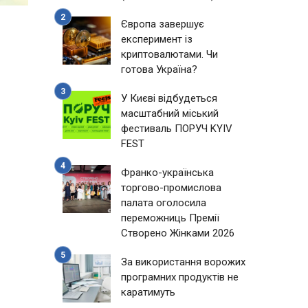
Європа завершує
експеримент із
криптовалютами. Чи
готова Україна?
У Києві відбудеться
масштабний міський
фестиваль ПОРУЧ KYIV
FEST
Франко-українська
торгово-промислова
палата оголосила
переможниць Премії
Створено Жінками 2026
За використання ворожих
програмних продуктів не
каратимуть