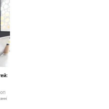
ей:
ФОП
анні