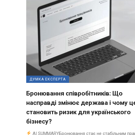
ДУМКА ЕКСПЕРТА
Бронювання співробітників: Що
насправді змінює держава і чому ц
становить ризик для українського
бізнесу?
AI SUMMARYБронювання стає не стабільним пра