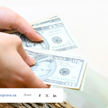
asprava.ua
Share