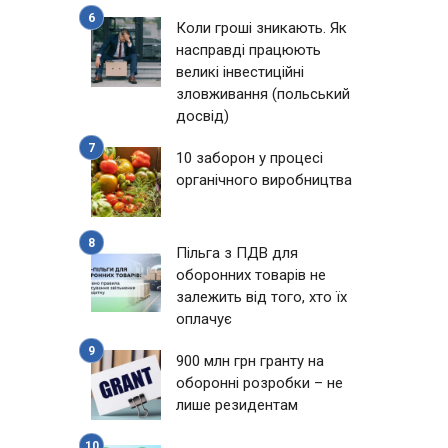
Коли гроші зникають. Як
насправді працюють
великі інвестиційні
зловживання (польський
досвід)
10 заборон у процесі
органічного виробництва
Пільга з ПДВ для
оборонних товарів не
залежить від того, хто їх
оплачує
900 млн грн гранту на
оборонні розробки – не
лише резидентам