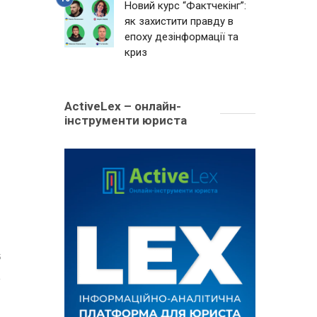
Новий курс “Фактчекінг”:
як захистити правду в
епоху дезінформації та
криз
ActiveLex – онлайн-
інструменти юриста
5