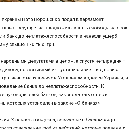
т Украины Петр Порошенко подал в парламент
 глава государства предложил лишать свободы на срок
ели банк до неплатежеспособности и нанесли ущерб
мму свыше 170 тыс. грн.
 народными депутатами в целом, а спустя четыре дня –
идалось, нормативный акт устанавливает ряд новых
стративных нарушениях и Уголовном кодексе Украины, в
 доведение банка до неплатежеспособности. К
е руководителей банков, законодатель отнес и
нь которых установлен в законе «О банках».
атьи Уголовного кодекса, связанное с банком лицо
ти за совершение любых действий, которые привели к