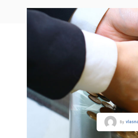
vlasn
By