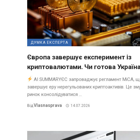
ДУМКА ЕКСПЕРТА
Європа завершує експеримент із
криптовалютами. Чи готова Україн
AI SUMMARYЄС запроваджує регламент MiCA, щ
завершує еру нерегульованих криптоактивів. Це зм
ринок консолідуватися ...
Vlasnasprava
Від
14.07.2026