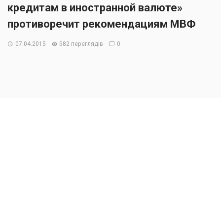
кредитам в иностранной валюте»
противоречит рекомендациям МВФ
07.04.2015
582 переглядів
0
Законопроект «О реструктуризации обязательств
по кредитам в иностранной валюте»(реестр. №1558-1)