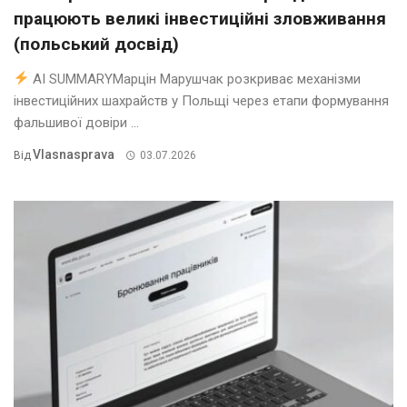
працюють великі інвестиційні зловживання
(польський досвід)
AI SUMMARYМарцін Марушчак розкриває механізми
інвестиційних шахрайств у Польщі через етапи формування
фальшивої довіри ...
Vlasnasprava
Від
03.07.2026