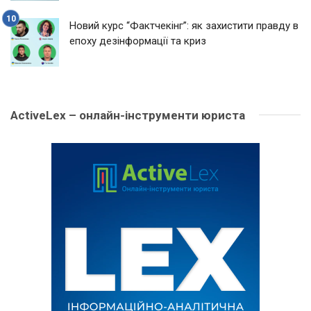
Новий курс “Фактчекінг”: як захистити правду в
епоху дезінформації та криз
ActiveLex – онлайн-інструменти юриста