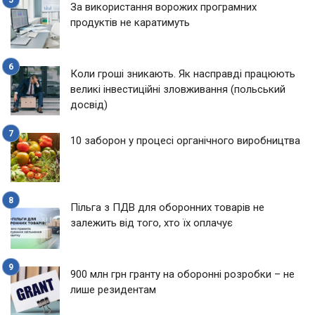
За використання ворожих програмних
продуктів не каратимуть
Коли гроші зникають. Як насправді працюють
великі інвестиційні зловживання (польський
досвід)
10 заборон у процесі органічного виробництва
Пільга з ПДВ для оборонних товарів не
залежить від того, хто їх оплачує
900 млн грн гранту на оборонні розробки – не
лише резидентам