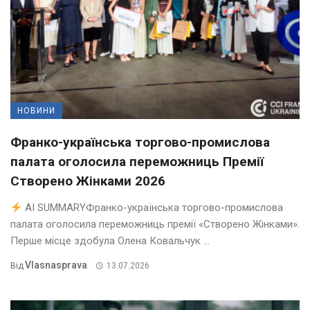
НОВИНИ
Франко-українська торгово-промислова
палата оголосила переможниць Премії
Створено Жінками 2026
AI SUMMARYФранко-українська торгово-промислова
палата оголосила переможниць премії «Створено Жінками».
Перше місце здобула Олена Ковальчук ...
Vlasnasprava
Від
13.07.2026