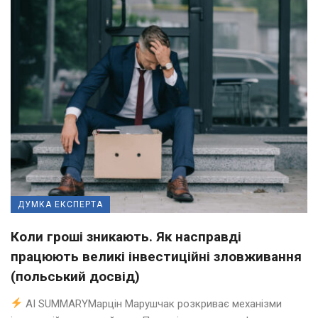
ДУМКА ЕКСПЕРТА
Коли гроші зникають. Як насправді
працюють великі інвестиційні зловживання
(польський досвід)
AI SUMMARYМарцін Марушчак розкриває механізми