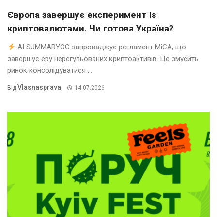
Європа завершує експеримент із
криптовалютами. Чи готова Україна?
AI SUMMARYЄС запроваджує регламент MiCA, що
завершує еру нерегульованих криптоактивів. Це змусить
ринок консолідуватися ...
Vlasnasprava
Від
14.07.2026