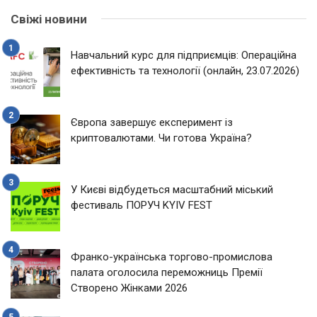
Свіжі новини
Навчальний курс для підприємців: Операційна
ефективність та технології (онлайн, 23.07.2026)
Європа завершує експеримент із
криптовалютами. Чи готова Україна?
У Києві відбудеться масштабний міський
фестиваль ПОРУЧ KYIV FEST
Франко-українська торгово-промислова
палата оголосила переможниць Премії
Створено Жінками 2026