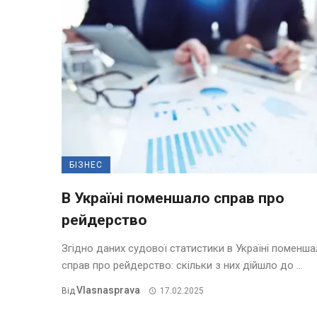
БІЗНЕС
В Україні поменшало справ про
рейдерство
Згідно даних судової статистики в Україні поменш
справ про рейдерство: скільки з них дійшло до ...
Vlasnasprava
Від
17.02.2025