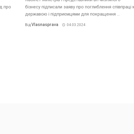
д про
бізнесу підписали заяву про поглиблення співпраці 
державою і підприємцями для покращення ...
Vlasnasprava
Від
04.03.2024