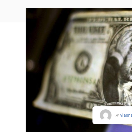
vlasn
By