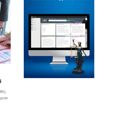
і
86),
ядом