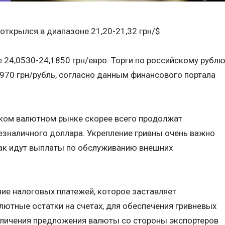
открылся в диапазоне 21,20-21,32 грн/$.
е 24,0530-24,1850 грн/евро. Торги по российскому рубл
3970 грн/рубль, согласно данным финансового портала
ком валютном рынке скорее всего продолжат
езналичного доллара. Укрепление гривны очень важно
как идут выплаты по обслуживанию внешних
ие налоговых платежей, которое заставляет
лютные остатки на счетах, для обеспечения гривневых
еличения предложения валюты со стороны экспортеров