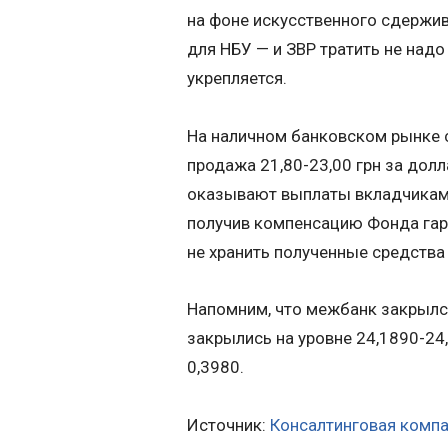
на фоне искусственного сдержи
для НБУ — и ЗВР тратить не надо
укрепляется.
На наличном банковском рынке с
продажа 21,80-23,00 грн за дол
оказывают выплаты вкладчикам 
получив компенсацию Фонда гара
не хранить полученные средства 
Напомним, что межбанк закрылся
закрылись на уровне 24,1890-24
0,3980.
Источник:
Консалтинговая компа