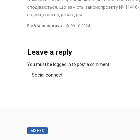
сподіваються, що замість законопроекту № 11416-
підвищення податків для ...
Vlasnasprava
Від
09.10.2024
Leave a reply
You must be logged in to post a comment.
Social connect:
БІЗНЕС