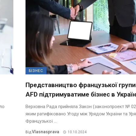
БІЗНЕС
Представництво французької групи
AFD підтримуватиме бізнес в Україн
ало
Верховна Рада прийняла Закон (законопроект № 02
яким ратифіковано Угоду між Урядом України та Ур
Французької ...
Vlasnasprava
Від
10.10.2024