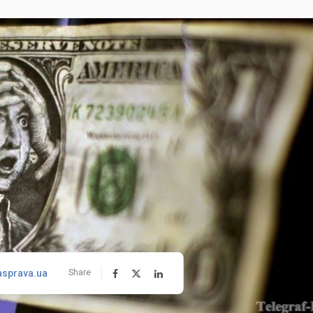
asprava.ua
Share