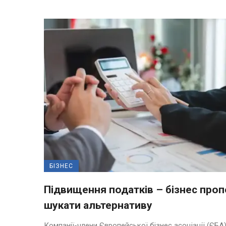
БІЗНЕС
Підвищення податків – бізнес про
шукати альтернативу
Компанії-члени Європейської бізнес асоціації (ЄБА