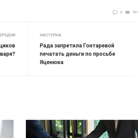
0
56
ЕРЕДНЯ
НАСТУПНА
щиков
Рада запретила Гонтаревой
нваря?
печатать деньги по просьбе
Яценюка