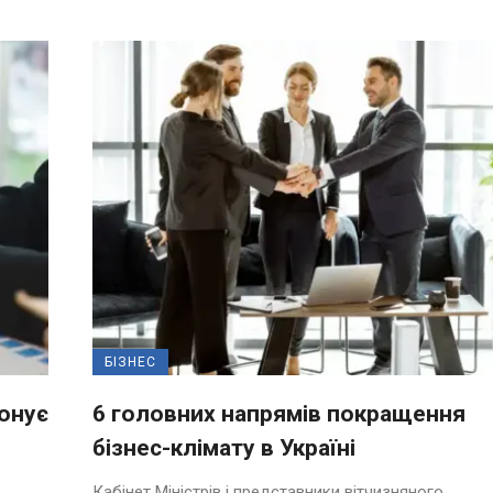
БІЗНЕС
понує
6 головних напрямів покращення
бізнес-клімату в Україні
)
Кабінет Міністрів і представники вітчизняного