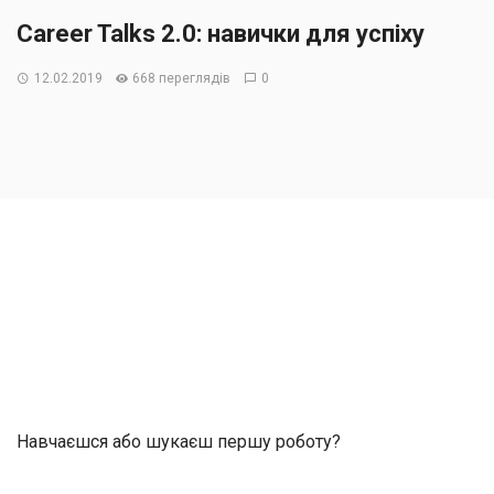
Career Talks 2.0: навички для успіху
12.02.2019
668 переглядів
0
Навчаєшся або шукаєш першу роботу?
Прагнеш побудувати успішну кар’єру в Україні?