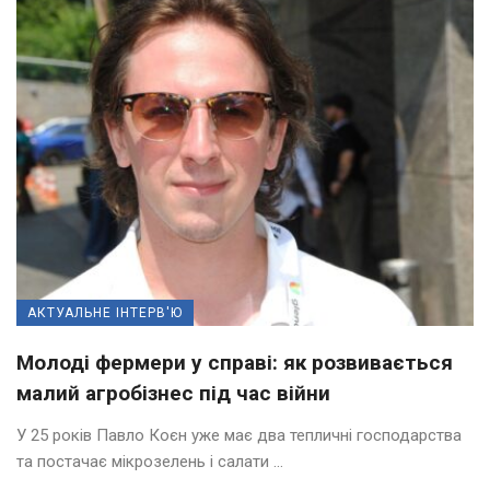
АКТУАЛЬНЕ ІНТЕРВ'Ю
Молоді фермери у справі: як розвивається
малий агробізнес під час війни
У 25 років Павло Коєн уже має два тепличні господарства
та постачає мікрозелень і салати ...