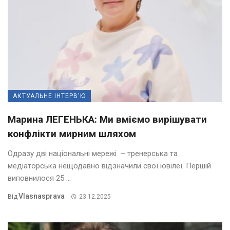
АКТУАЛЬНЕ ІНТЕРВ'Ю
Марина ЛЕГЕНЬКА: Ми вміємо вирішувати
конфлікти мирним шляхом
Одразу дві національні мережі – тренерська та
медіаторська нещодавно відзначили свої ювілеї. Першій
виповнилося 25 ...
Vlasnasprava
Від
23.12.2025