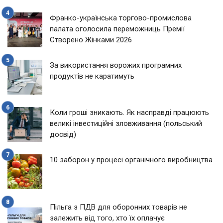
Франко-українська торгово-промислова
палата оголосила переможниць Премії
Створено Жінками 2026
За використання ворожих програмних
продуктів не каратимуть
Коли гроші зникають. Як насправді працюють
великі інвестиційні зловживання (польський
досвід)
10 заборон у процесі органічного виробництва
Пільга з ПДВ для оборонних товарів не
залежить від того, хто їх оплачує