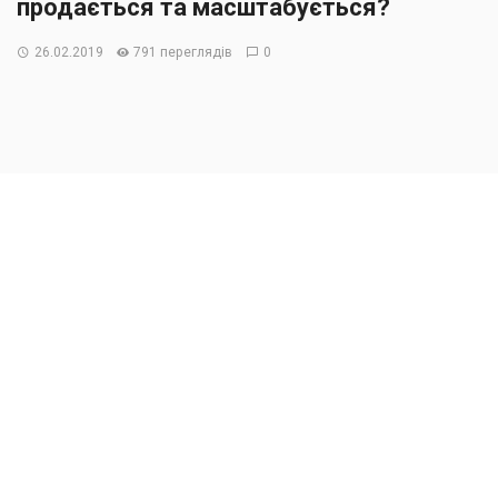
продається та масштабується?
26.02.2019
791 переглядів
0
Подія буде корисна
:
• виробникам, власникам та менеджменту українських