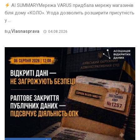
AI SUMMARYМережа VARUS придбала мережу магазинів
біля дому «КОЛО». Угода дозволить розширити присутність
у ...
Vlasnasprava
Від
04.08.2026