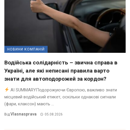
НОВИНИ КОМПАНІЙ
Водійська солідарність – звична справа в
Україні, але які неписані правила варто
знати для автоподорожей за кордон?
AI SUMMARYПодорожуючи Європою, важливо знати
місцевий водійський етикет, оскільки однакові сигнали
(фари, клаксон) мають ...
Vlasnasprava
Від
05.08.2026