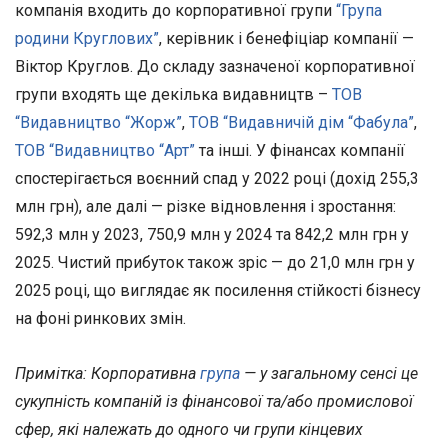
компанія входить до корпоративної групи
“Група
родини Круглових”
, керівник і бенефіціар компанії —
Віктор Круглов. До складу зазначеної корпоративної
групи входять ще декілька видавництв –
ТОВ
“Видавництво “Жорж”
,
ТОВ “Видавничій дім “Фабула”
,
ТОВ “Видавництво “Арт”
та інші. У фінансах компанії
спостерігається воєнний спад у 2022 році (дохід 255,3
млн грн), але далі — різке відновлення і зростання:
592,3 млн у 2023, 750,9 млн у 2024 та 842,2 млн грн у
2025. Чистий прибуток також зріс — до 21,0 млн грн у
2025 році, що виглядає як посилення стійкості бізнесу
на фоні ринкових змін.
Примітка: Корпоративна
група
— у загальному сенсі це
сукупність компаній із фінансової та/або промислової
сфер, які належать до одного чи групи кінцевих