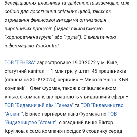
бенефіціарних власників та здійснюють взаємодію між
собою для досягнення спільних цілей, таких як
отримання фінансової вигоди чи оптимізація
виробничих процесів (надалі вживатимемо
“корпоративна група” або “група”). Є аналітичною
інформацією YouControl.
ТОВ “ГЕНЕЗА”
зареєстроване 19.09.2022 у м. Київ,
статутний капітал — 1 млн грн, у штаті 45 працівників
(станом на 30.09.2025), керівник — Микола Чаюн. КБВ
компанії – Олег Фурман, також є співвласником
кількох компаній, що працюють у видавничій сфері –
ТОВ “Видавничий дім “Генеза”
та
ТОВ “Видавництво
“Атлант”
. Бізнес-партнером пана Фурмана по
ТОВ
“Видавництво “Атлант”
є згаданий вище Віктор
Круглов, а сама компанія посідає 9 сходинку серед