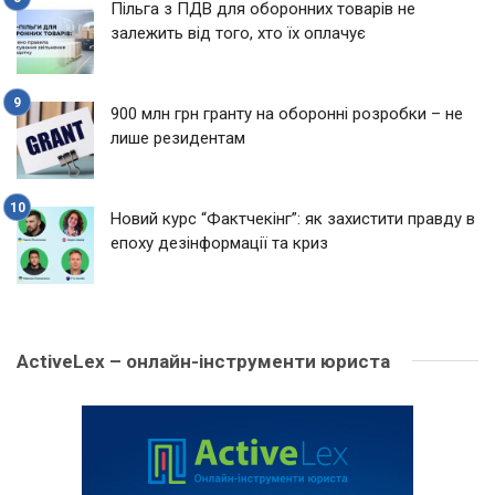
Пільга з ПДВ для оборонних товарів не
залежить від того, хто їх оплачує
900 млн грн гранту на оборонні розробки – не
лише резидентам
Новий курс “Фактчекінг”: як захистити правду в
епоху дезінформації та криз
ActiveLex – онлайн-інструменти юриста