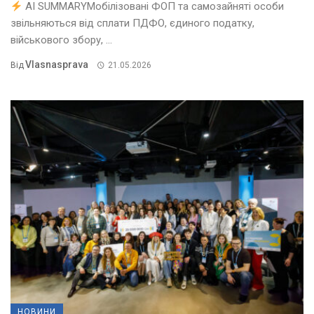
AI SUMMARYМобілізовані ФОП та самозайняті особи
звільняються від сплати ПДФО, єдиного податку,
військового збору, ...
Vlasnasprava
Від
21.05.2026
НОВИНИ