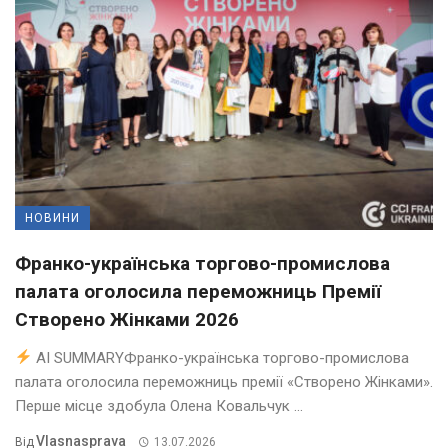
НОВИНИ
Франко-українська торгово-промислова
палата оголосила переможниць Премії
Створено Жінками 2026
AI SUMMARYФранко-українська торгово-промислова
палата оголосила переможниць премії «Створено Жінками».
Перше місце здобула Олена Ковальчук ...
Vlasnasprava
Від
13.07.2026