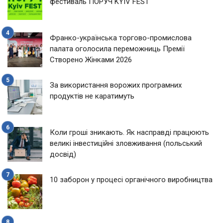
фестиваль ПОРУЧ KYIV FEST
Франко-українська торгово-промислова
палата оголосила переможниць Премії
Створено Жінками 2026
За використання ворожих програмних
продуктів не каратимуть
Коли гроші зникають. Як насправді працюють
великі інвестиційні зловживання (польський
досвід)
10 заборон у процесі органічного виробництва