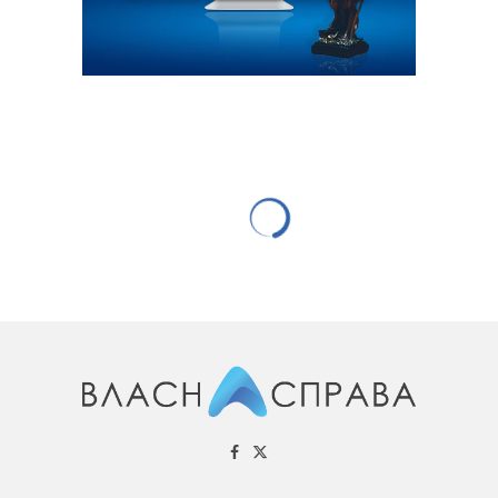
ТЕХНОЛОГІЇ
Украинские школы хотят перевести с
учебников на планшеты
02.10.2015
867 переглядів
0