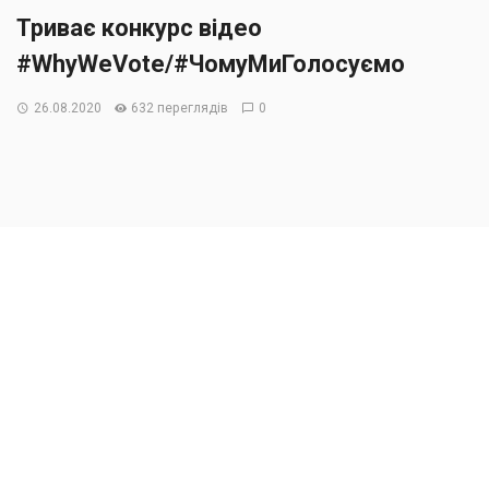
Триває конкурс відео
#WhyWeVote/#ЧомуМиГолосуємо
26.08.2020
632 переглядів
0