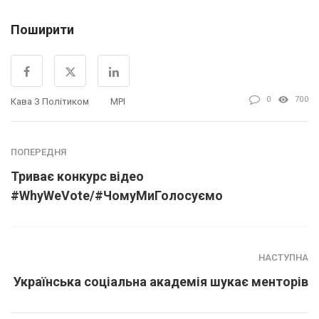
Поширити
0
700
Кава З Політиком
МРІ
ПОПЕРЕДНЯ
Триває конкурс відео
#WhyWeVote/#ЧомуМиГолосуємо
НАСТУПНА
Українська соціальна академія шукає менторів