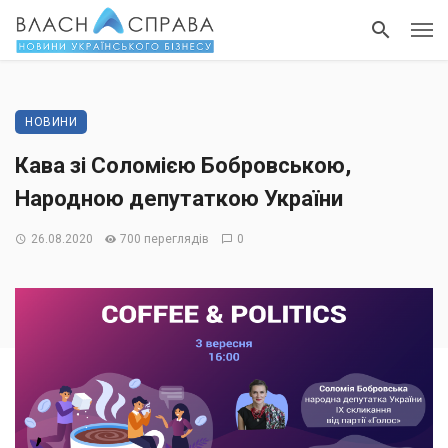
НОВИНИ
Кава зі Соломією Бобровською,
Народною депутаткою України
26.08.2020
700 переглядів
0