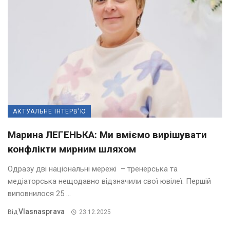
АКТУАЛЬНЕ ІНТЕРВ'Ю
Марина ЛЕГЕНЬКА: Ми вміємо вирішувати
конфлікти мирним шляхом
Одразу дві національні мережі – тренерська та
медіаторська нещодавно відзначили свої ювілеї. Першій
виповнилося 25 ...
Vlasnasprava
Від
23.12.2025