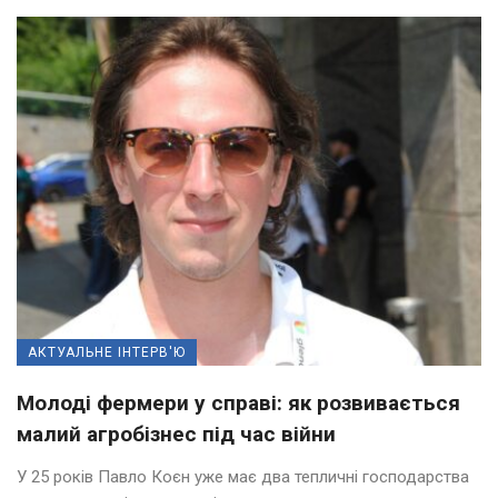
АКТУАЛЬНЕ ІНТЕРВ'Ю
Молоді фермери у справі: як розвивається
малий агробізнес під час війни
У 25 років Павло Коєн уже має два тепличні господарства