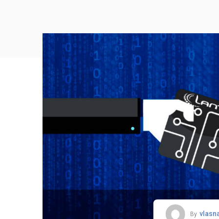
vlasn
By