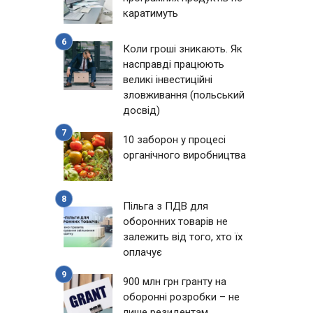
каратимуть
Коли гроші зникають. Як
насправді працюють
великі інвестиційні
зловживання (польський
досвід)
10 заборон у процесі
органічного виробництва
Пільга з ПДВ для
оборонних товарів не
залежить від того, хто їх
оплачує
900 млн грн гранту на
оборонні розробки – не
лише резидентам