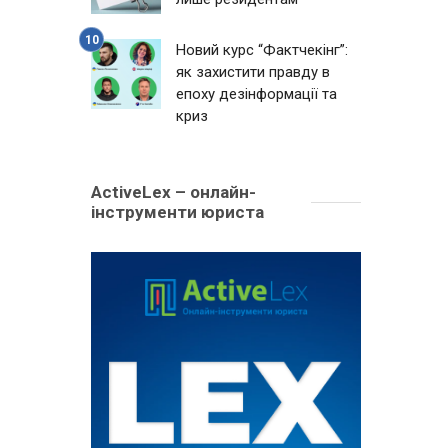
Новий курс “Фактчекінг”:
як захистити правду в
епоху дезінформації та
криз
ActiveLex – онлайн-
інструменти юриста