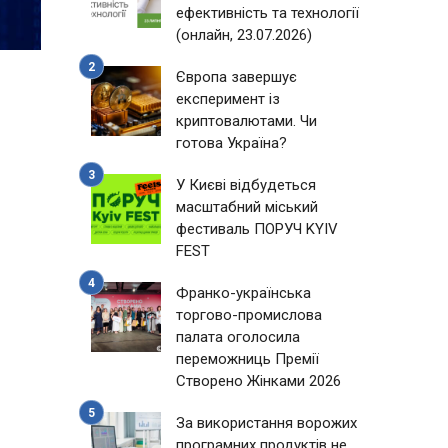
ефективність та технології
(онлайн, 23.07.2026)
Європа завершує
експеримент із
криптовалютами. Чи
готова Україна?
У Києві відбудеться
масштабний міський
фестиваль ПОРУЧ KYIV
FEST
Франко-українська
торгово-промислова
палата оголосила
переможниць Премії
Створено Жінками 2026
За використання ворожих
програмних продуктів не