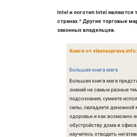
Intel и логотип Intel являютс
странах.
* Другие торговые ма
законных владельцев.
Книги от vlasnasprava.info:
Большая книга мага
Большая книга мага предст
знаний на самые разные те
подсознания, сумеете испо
силы, овладеете денежной м
здоровье и как возможно е
обустройству дома и офиса.
научитесь отводить негатив