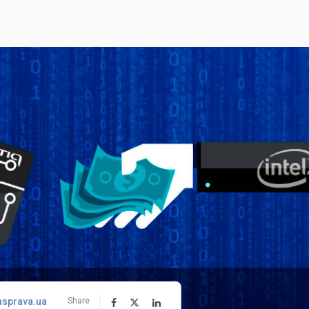
asprava.ua
Share