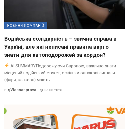
НОВИНИ КОМПАНІЙ
Водійська солідарність – звична справа в
Україні, але які неписані правила варто
знати для автоподорожей за кордон?
AI SUMMARYПодорожуючи Європою, важливо знати
місцевий водійський етикет, оскільки однакові сигнали
(фари, клаксон) мають ...
Vlasnasprava
Від
05.08.2026