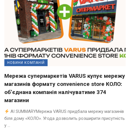
НОВИНИ КОМПАНІЙ
Мережа супермаркетів VARUS купує мережу
магазинів формату convenience store КОЛО:
об’єднана компанія налічуватиме 374
магазини
AI SUMMARYМережа VARUS придбала мережу магазинів
біля дому «КОЛО». Угода дозволить розширити присутність
у ...