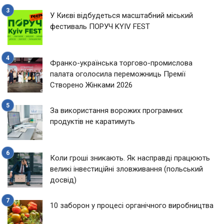
У Києві відбудеться масштабний міський
фестиваль ПОРУЧ KYIV FEST
Франко-українська торгово-промислова
палата оголосила переможниць Премії
Створено Жінками 2026
За використання ворожих програмних
продуктів не каратимуть
Коли гроші зникають. Як насправді працюють
великі інвестиційні зловживання (польський
досвід)
10 заборон у процесі органічного виробництва