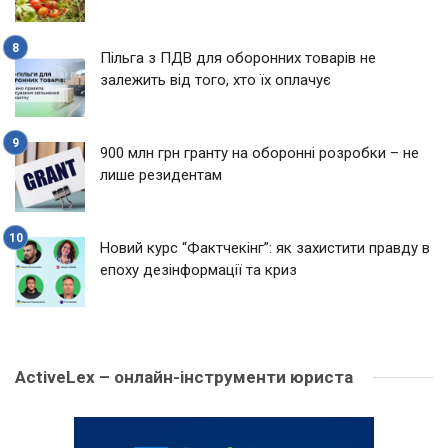
Пільга з ПДВ для оборонних товарів не
залежить від того, хто їх оплачує
900 млн грн гранту на оборонні розробки – не
лише резидентам
Новий курс “Фактчекінг”: як захистити правду в
епоху дезінформації та криз
ActiveLex – онлайн-інструменти юриста