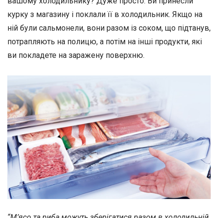
вашому холодильнику? Дуже просто. Ви принесли
курку з магазину і поклали її в холодильник. Якщо на
ній були сальмонели, вони разом із соком, що підтанув,
потрапляють на полицю, а потім на інші продукти, які
ви покладете на заражену поверхню.
“М’ясо та риба можуть зберігатися разом в холодильній