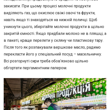
закисати. При цьому процесі молочні продукти
виділяють газ, що окислює свіжі овочі та фрукти,
навіть якщо ті знаходяться на нижній поличці. Щоб
уникнути цього, зберігайте молочні продукти в щільно
закритій ємності. Якщо придбали молоко не в пляшці, а
в пакеті, краще перелети у скляну чи пластикову тару.
Після того як розпакували вершкове масло, радимо
перекласти його у спеціальний посуд – масельничку.
Всі розгорнуті сири треба обов’язково щільно
обгортати пергаментним папером.