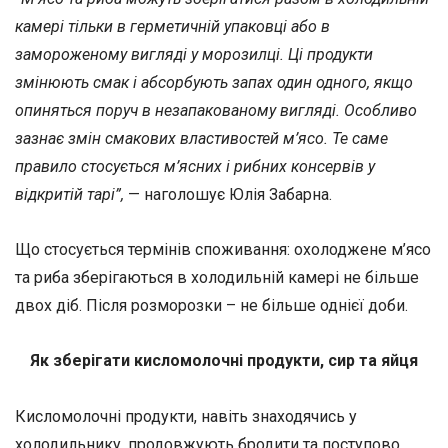
камері тільки в герметичній упаковці або в
замороженому вигляді у морозилці. Ці продукти
змінюють смак і абсорбують запах один одного, якщо
опиняться поруч в незапакованому вигляді. Особливо
зазнає змін смакових властивостей м’ясо. Те саме
правило стосується м’ясних і рибних консервів у
відкритій тарі”,
— наголошує Юлія Забарна.
Що стосується термінів споживання: охолоджене м’ясо
та риба зберігаються в холодильній камері не більше
двох діб. Після розморозки – не більше однієї доби.
Як зберігати кисломолочні продукти, сир та яйця
Кисломолочні продукти, навіть знаходячись у
холодильнику, продовжують бродити та поступово