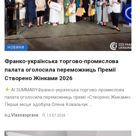
НОВИНИ
Франко-українська торгово-промислова
палата оголосила переможниць Премії
Створено Жінками 2026
AI SUMMARYФранко-українська торгово-промислова
палата оголосила переможниць премії «Створено Жінками».
Перше місце здобула Олена Ковальчук ...
Vlasnasprava
Від
13.07.2026