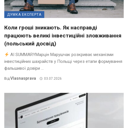
ДУМКА ЕКСПЕРТА
Коли гроші зникають. Як насправді
працюють великі інвестиційні зловживання
(польський досвід)
AI SUMMARYМарцін Марушчак розкриває механізми
інвестиційних шахрайств у Польщі через етапи формування
фальшивої довіри ...
Vlasnasprava
Від
03.07.2026