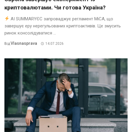
криптовалютами. Чи готова Україна?
AI SUMMARYЄС запроваджує регламент MiCA, що
завершує еру нерегульованих криптоактивів. Це змусить
ринок консолідуватися ...
Vlasnasprava
Від
14.07.2026