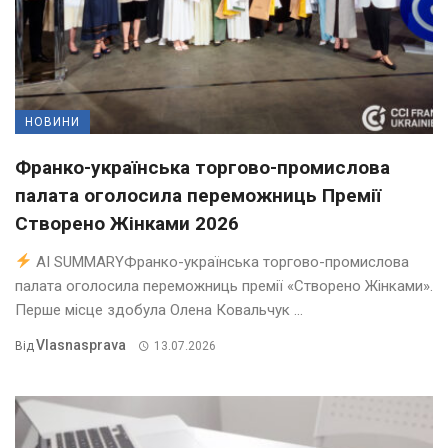
НОВИНИ
Франко-українська торгово-промислова
палата оголосила переможниць Премії
Створено Жінками 2026
AI SUMMARYФранко-українська торгово-промислова
палата оголосила переможниць премії «Створено Жінками».
Перше місце здобула Олена Ковальчук ...
Vlasnasprava
Від
13.07.2026