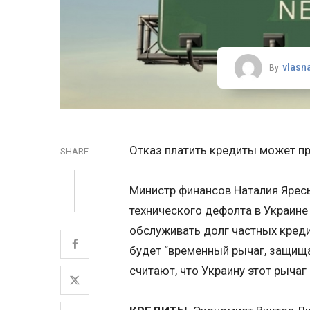
vlasn
By
Отказ пла­тить кредиты может пр
SHARE
Министр финансов Наталия Яресь
технического дефолта в Украине
обслуживать долг частных креди
будет “временный рычаг, защищ
считают, что Украину этот рычаг