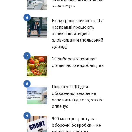
каратимуть
Коли гроші зникають. Як
насправді працюють
великі інвестиційні
зловживання (польський
досвід)
10 заборон у процесі
органічного виробництва
Пільга з ПДВ для
оборонних товарів не
залежить від того, хто їх
оплачує
900 млн грн гранту на
оборонні розробки – не
лише резидентам