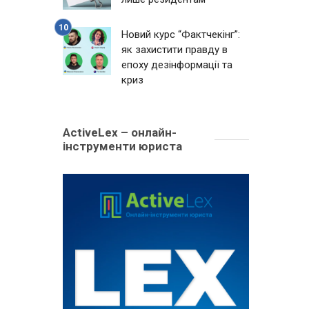
Новий курс “Фактчекінг”:
як захистити правду в
епоху дезінформації та
криз
ActiveLex – онлайн-
інструменти юриста