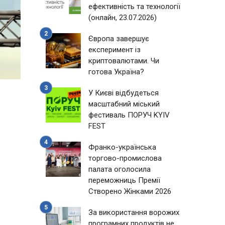
ефективність та технології
(онлайн, 23.07.2026)
Європа завершує
експеримент із
криптовалютами. Чи
готова Україна?
У Києві відбудеться
масштабний міський
фестиваль ПОРУЧ KYIV
FEST
Франко-українська
торгово-промислова
палата оголосила
переможниць Премії
Створено Жінками 2026
За використання ворожих
програмних продуктів не