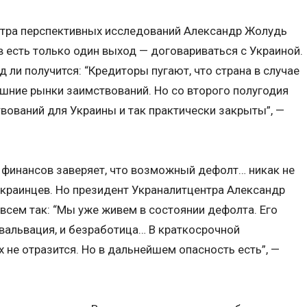
тра перспективных исследований Александр Жолудь
в есть только один выход — договариваться с Украиной.
д ли получится: “Кредиторы пугают, что страна в случае
шние рынки заимствований. Но со второго полугодия
вований для Украины и так практически закрыты”, —
финансов заверяет, что возможный дефолт… никак не
украинцев. Но президент Украналитцентра Александр
овсем так: “Мы уже живем в состоянии дефолта. Его
евальвация, и безработица… В краткосрочной
 не отразится. Но в дальнейшем опасность есть”, —