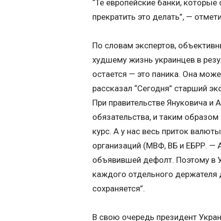
“Те европейские банки, которые
прекратить это делать”, — отме
По словам экспертов, объективн
худшему жизнь украинцев в резул
остается — это паника. Она може
рассказал “Сегодня” старший э
При правительстве Януковича и 
обязательства, и таким образо
курс. А у нас весь приток валю
организаций (МВФ, ВБ и ЕБРР. — 
объявившей дефолт. Поэтому в У
каждого отдельного держателя д
сохраняется”.
В свою очередь президент Укра