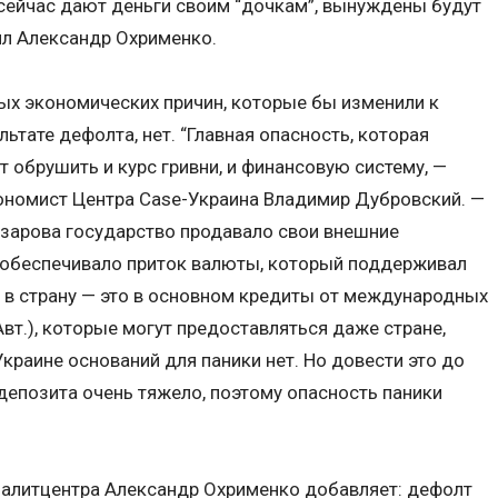
 сейчас дают деньги своим “дочкам”, вынуждены будут
тил Александр Охрименко.
ых экономических причин, которые бы изменили к
ьтате дефолта, нет. “Главная опасность, которая
т обрушить и курс гривни, и финансовую систему, —
кономист Центра Case-Украина Владимир Дубровский. —
Азарова государство продавало свои внешние
м обеспечивало приток валюты, который поддерживал
ты в страну — это в основном кредиты от международных
Авт.), которые могут предоставляться даже стране,
краине оснований для паники нет. Но довести это до
епозита очень тяжело, поэтому опасность паники
налитцентра Александр Охрименко добавляет: дефолт