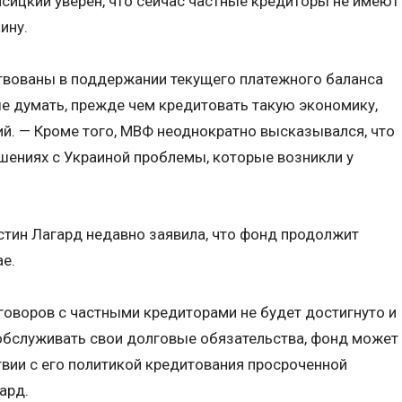
сицкий уверен, что сейчас частные кредиторы не имеют
ину.
ствованы в поддержании текущего платежного баланса
е думать, прежде чем кредитовать такую экономику,
кий. — Кроме того, МВФ неоднократно высказывался, что
ошениях с Украиной проблемы, которые возникли у
стин Лагард недавно заявила, что фонд продолжит
ае.
еговоров с частными кредиторами не будет достигнуто и
 обслуживать свои долговые обязательства, фонд может
твии с его политикой кредитования просроченной
ард.