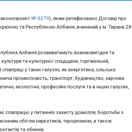
(законопроект
№ 0279
), яким ратифіковано Договір про
країною та Республікою Албанія, вчинений у м. Тирана 28
спубліка Албанія розвиватимуть взаємовигідне та
 культури та культурної спадщини, торгівельній,
й співпраці у таких галузях, як енергетика, сільське
ірнича промисловість, транспорт, будівництво, харчова
ичні, екологічні, професійні послуги та в інших галузях,
ає співпрацю у питаннях захисту довкілля, боротьби з
аконним обігом наркотиків, тероризмом, а також
нтактів та обмінів.