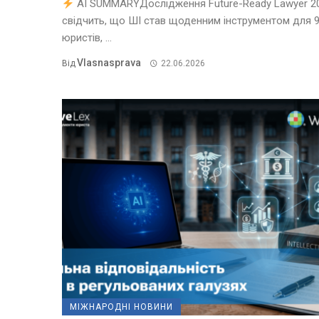
AI SUMMARYДослідження Future-Ready Lawyer 2
свідчить, що ШІ став щоденним інструментом для 
юристів, ...
Vlasnasprava
Від
22.06.2026
МІЖНАРОДНІ НОВИНИ