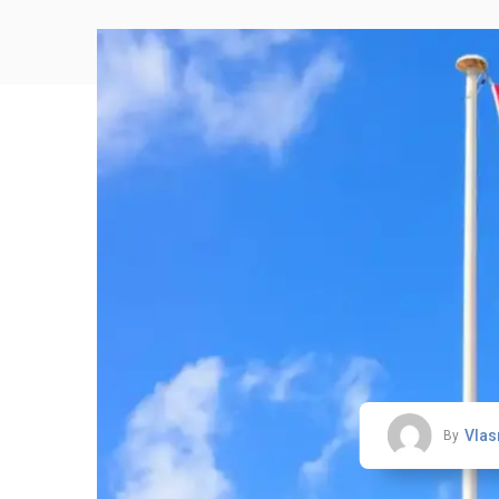
Vlas
By