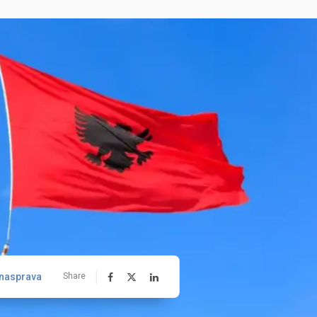
nasprava
Share