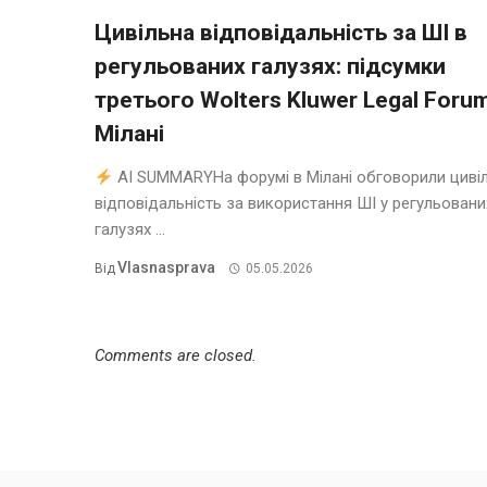
Цивільна відповідальність за ШІ в
регульованих галузях: підсумки
третього Wolters Kluwer Legal Foru
Мілані
AI SUMMARYНа форумі в Мілані обговорили циві
відповідальність за використання ШІ у регульовани
галузях ...
Vlasnasprava
Від
05.05.2026
Comments are closed.