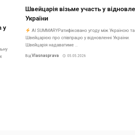
Швейцарія візьме участь у відновле
України
m у
AI SUMMARYРатифіковано угоду між Україною та
Швейцарією про співпрацю у відновленні України.
Швейцарія надаватиме ...
льну
Vlasnasprava
х
Від
05.05.2026