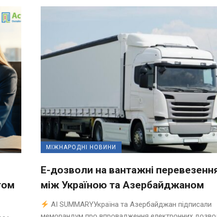
МІЖНАРОДНІ НОВИНИ
Е-дозволи на вантажні перевезенн
том
між Україною та Азербайджаном
AI SUMMARYУкраїна та Азербайджан підписали
меморандум про впровадження електронних дозвол