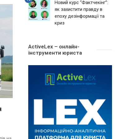
Новий курс “Фактчекінг”:
як захистити правду в
епоху дезінформації та
криз
ActiveLex – онлайн-
інструменти юриста
я
ів на