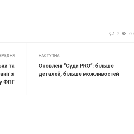
0
79
ЕРЕДНЯ
НАСТУПНА
ьки та
Оновлені “Суди PRO”: більше
нії зі
деталей, більше можливостей
у ФПГ