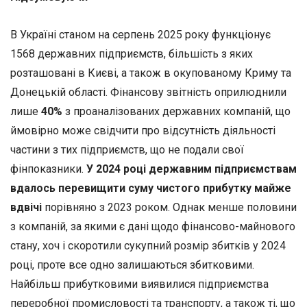
В Україні станом на серпень 2025 року функціонує
1568 державних підприємств, більшість з яких
розташовані в Києві, а також в окупованому Криму та
Донецькій області. Фінансову звітність оприлюднили
лише
40%
з проаналізованих державних компаній, що
ймовірно може свідчити про відсутність діяльності
частини з тих підприємств, що не подали свої
фінпоказники.
У 2024 році державним підприємствам
вдалось перевищити суму чистого прибутку майже
вдвічі
порівняно з 2023 роком. Однак менше половини
з компаній, за якими є дані щодо фінансово-майнового
стану, хоч і скоротили сукупний розмір збитків у 2024
році, проте все одно залишаються збитковими.
Найбільш прибутковими виявилися підприємства
переробної промисловості та транспорту, а також ті, що