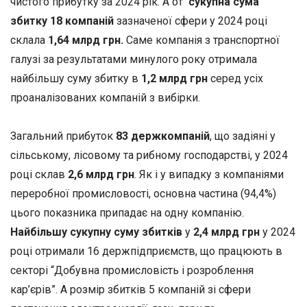
чистого прибутку за 2024 рік. А от
сукупна сума
збитку 18 компаній
зазначеної сфери у 2024 році
склала
1,64 млрд грн.
Саме компанія з транспортної
галузі за результатами минулого року отримала
найбільшу суму збитку в
1,2 млрд грн
серед усіх
проаналізованих компаній з вибірки.
Загальний прибуток
83 держкомпаній
, що задіяні у
сільському, лісовому та рибному господарстві, у 2024
році склав
2,6 млрд грн
. Як і у випадку з компаніями
переробної промисловості, основна частина (94,4%)
цього показника припадає на одну компанію.
Найбільшу сукупну суму збитків
у
2,4 млрд грн
у 2024
році отримали 16 держпідприємств, що працюють в
секторі “Добувна промисловість і розроблення
кар’єрів”. А розмір збитків 5 компаній зі сфери