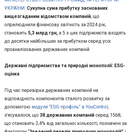
УКРАЇНИ
.
Сукупна сума прибутку заснованих
вищезгаданим відомством компаній
, що
оприлюднили фінансову звітність за 2024 рік,
становить
5,3 млрд грн,
а 5 з цих підприємств входять
до десятки найбільших за прибутком серед усіх
проаналізованих державних компаній.
Державні підприємства та природні монополії: ESG-
оцінка
Під час перевірки державних компаній на
відповідність компонентів сталого розвитку за
допомогою
модуля “ESG-профіль” в YouControl
,
з’ясувалося, що
38 державних компаній
серед 1568,
що становить 2,4% від загальної кількості, позначені за
фактором “
Зведений перелік природних монополій”
і