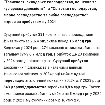
“Транспорт, складське господарство, поштова та
кур’єрська діяльність” та “Сільське господарство,
лісове господарство та рибне господарство” —
лідери за прибутками у 2024
Сукупний прибуток
331
компанії, що оприлюднили
фінзвітність за 2024 рік, склав понад
16 млрд грн.
Водночас у 2024 році
274
компанії отримали збиток на
загальну суму
6,7 млрд грн.
Прибуток ще 23 компаній
у 2024 році дорівнює нулю.
Сукупний прибуток
державних підприємств з наявними даними
фінансової звітності у 2024 році майже
вдвічі
перевищив
аналогічний показник 2023-го. У 2023 році
343 держпідприємства
заробили
8,8 млрд грн
. Також
зменшився розмір збитків майже на
3 млрд грн
у 2024
році. У 2023-му сукупний розмір збитку
275