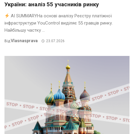
України: аналіз 55 учасників ринку
AI SUMMARYНа основі аналізу Реєстру платіжної
інфраструктури YouControl виділяє 55 гравців ринку.
Найбільшу частку ...
Vlasnasprava
Від
23.07.2026