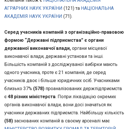
компаній також є
НАЦІОНАЛЬНА АКАДЕМІЯ
АГРАРНИХ НАУК УКРАЇНИ
(121) та
НАЦІОНАЛЬНА
АКАДЕМІЯ НАУК УКРАЇНИ
(71).
Серед учасників компаній з організаційно-правовою
формою “Державні підприємства” є органи
державної виконавчої влади,
органи місцевої
виконавчої влади, державні установи та інші.
Більшість компаній з досліджуваної вибірки мають
одного учасника, проте є 21 компанія, де серед
учасників двоє і більше юридичних осіб. Учасниками
близько 37%
(578)
проаналізованих держпідприємств
є
48 різних міністерств
. Попри ліквідацію окремих
органів виконавчої влади, вони досі значаться як
учасники державних підприємств. Найбільшу кількість
(58)
заснованих компаній в своєму арсеналі має
МІНІСТЕРСТВО РОЗВИТКУ ГРОМАД ТА ТЕРИТОРІЙ