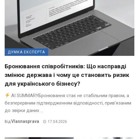
ДУМКА ЕКСПЕРТА
Бронювання співробітників: Що насправді
змінює держава і чому це становить ризик
для українського бізнесу?
AI SUMMARYБронювання стає не стабільним правом, а
безперервним підтвердженням відповідності, прив’язаним
до звірки даних ...
Vlasnasprava
Від
17.04.2026