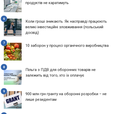
продуктів не каратимуть
Коли гроші зникають. Як насправді працюють
великі інвестиційні зловживання (польський
досвід)
10 заборон у процесі органічного виробництва
Пільга з ПДВ для оборонних товарів не
залежить від того, хто їх оплачує
900 млн грн гранту на оборонні розробки – не
лише резидентам