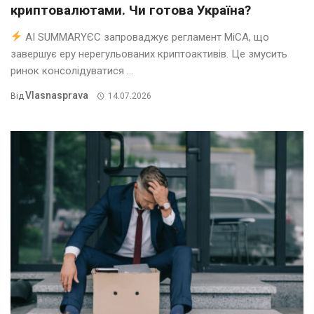
криптовалютами. Чи готова Україна?
AI SUMMARYЄС запроваджує регламент MiCA, що
завершує еру нерегульованих криптоактивів. Це змусить
ринок консолідуватися ...
Vlasnasprava
Від
14.07.2026