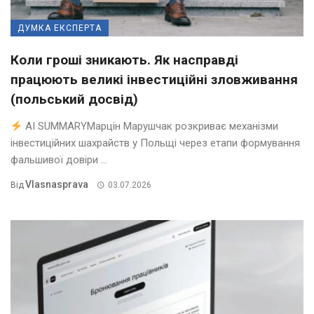
ДУМКА ЕКСПЕРТА
Коли гроші зникають. Як насправді
працюють великі інвестиційні зловживання
(польський досвід)
AI SUMMARYМарцін Марушчак розкриває механізми
інвестиційних шахрайств у Польщі через етапи формування
фальшивої довіри ...
Vlasnasprava
Від
03.07.2026