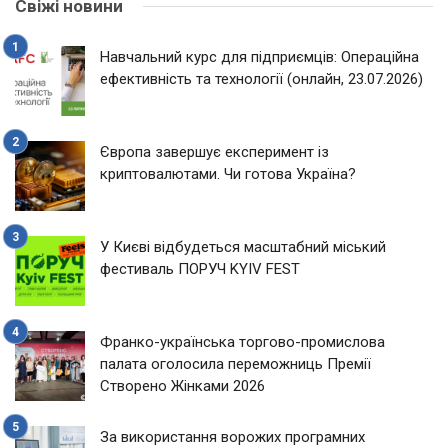
Свіжі новини
Навчальний курс для підприємців: Операційна
ефективність та технології (онлайн, 23.07.2026)
Європа завершує експеримент із
криптовалютами. Чи готова Україна?
У Києві відбудеться масштабний міський
фестиваль ПОРУЧ KYIV FEST
Франко-українська торгово-промислова
палата оголосила переможниць Премії
Створено Жінками 2026
За використання ворожих програмних