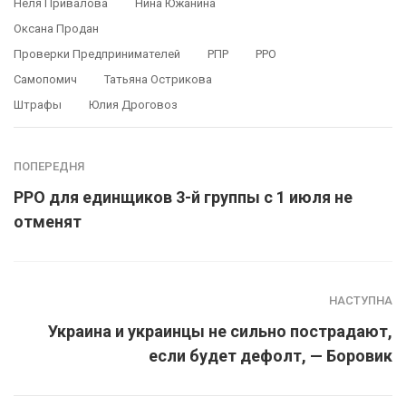
Неля Привалова
Нина Южанина
Оксана Продан
Проверки Предпринимателей
РПР
РРО
Самопомич
Татьяна Острикова
Штрафы
Юлия Дроговоз
ПОПЕРЕДНЯ
РРО для единщиков 3-й группы с 1 июля не
отменят
НАСТУПНА
Украина и украинцы не сильно пострадают,
если будет дефолт, — Боровик