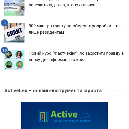
залежить від того, хто їх оплачує
900 млн грн гранту на оборонні розробки – не
лише резидентам
Новий курс “Фактчекінг”: як захистити правду в
епоху дезінформації та криз
ActiveLex – онлайн-інструменти юриста