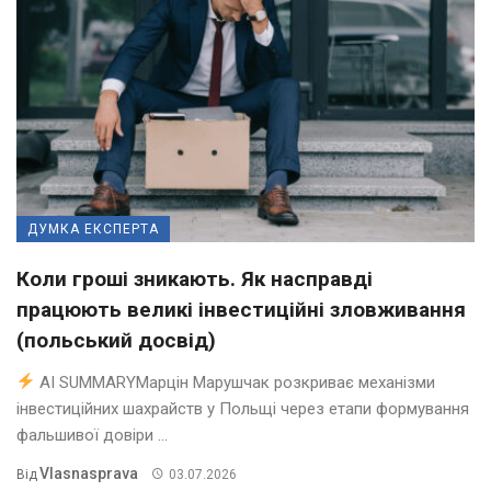
ДУМКА ЕКСПЕРТА
Коли гроші зникають. Як насправді
працюють великі інвестиційні зловживання
(польський досвід)
AI SUMMARYМарцін Марушчак розкриває механізми
інвестиційних шахрайств у Польщі через етапи формування
фальшивої довіри ...
Vlasnasprava
Від
03.07.2026