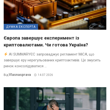
ДУМКА ЕКСПЕРТА
Європа завершує експеримент із
криптовалютами. Чи готова Україна?
AI SUMMARYЄС запроваджує регламент MiCA, що
завершує еру нерегульованих криптоактивів. Це змусить
ринок консолідуватися ...
Vlasnasprava
Від
14.07.2026