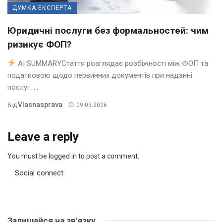
ДУМКА ЕКСПЕРТА
Юридичні послуги без формальностей: чим
ризикує ФОП?
AI SUMMARYСтаття розглядає розбіжності між ФОП та
податковою щодо первинних документів при наданні
послуг. ...
Vlasnasprava
Від
09.03.2026
Leave a reply
You must be logged in to post a comment.
Social connect:
Залишайся на зв'язку