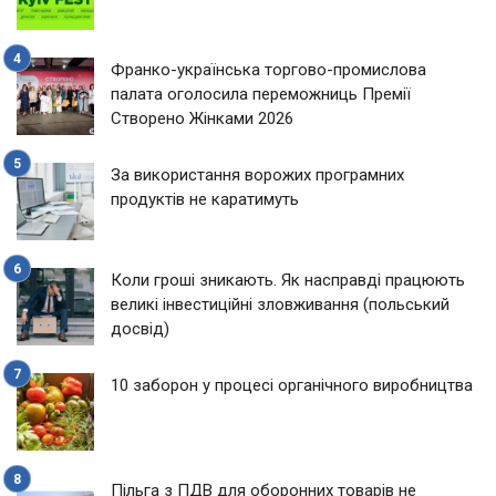
Франко-українська торгово-промислова
палата оголосила переможниць Премії
Створено Жінками 2026
За використання ворожих програмних
продуктів не каратимуть
Коли гроші зникають. Як насправді працюють
великі інвестиційні зловживання (польський
досвід)
10 заборон у процесі органічного виробництва
Пільга з ПДВ для оборонних товарів не