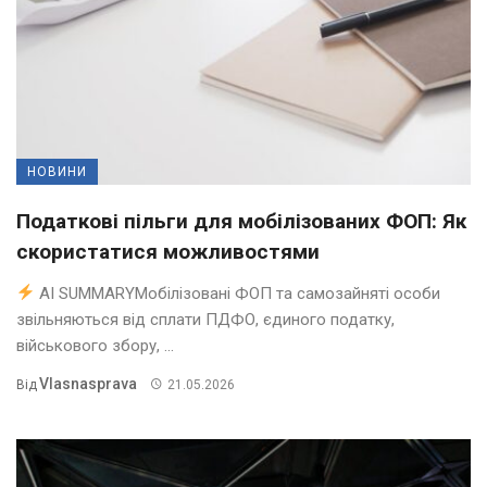
НОВИНИ
Податкові пільги для мобілізованих ФОП: Як
скористатися можливостями
AI SUMMARYМобілізовані ФОП та самозайняті особи
звільняються від сплати ПДФО, єдиного податку,
військового збору, ...
Vlasnasprava
Від
21.05.2026