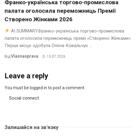
Франко-українська торгово-промислова
палата оголосила переможниць Премії
Створено Жінками 2026
AI SUMMARYФранко-українська торгово-промислова
палата оголосила переможниць премії «Створено Жінками».
Перше місце здобула Олена Ковальчук ...
Vlasnasprava
Від
13.07.2026
Leave a reply
You must be logged in to post a comment.
Social connect:
Залишайся на зв'язку