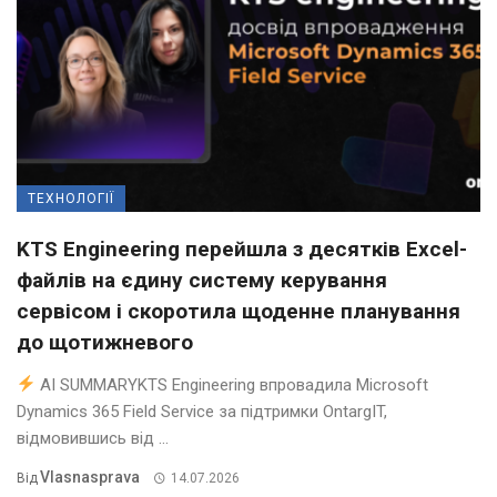
ТЕХНОЛОГІЇ
KTS Engineering перейшла з десятків Excel-
файлів на єдину систему керування
сервісом і скоротила щоденне планування
до щотижневого
AI SUMMARYKTS Engineering впровадила Microsoft
Dynamics 365 Field Service за підтримки OntargIT,
відмовившись від ...
Vlasnasprava
Від
14.07.2026