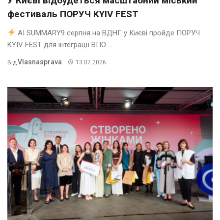
У Києві відбудеться масштабний міський
фестиваль ПОРУЧ KYIV FEST
AI SUMMARY9 серпня на ВДНГ у Києві пройде ПОРУЧ
KYIV FEST для інтеграції ВПО ...
Vlasnasprava
Від
13.07.2026