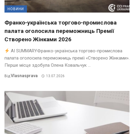
НОВИНИ
Франко-українська торгово-промислова
палата оголосила переможниць Премії
Створено Жінками 2026
AI SUMMARYФранко-українська торгово-промислова
палата оголосила переможниць премії «Створено Жінками».
Перше місце здобула Олена Ковальчук ...
Vlasnasprava
Від
13.07.2026