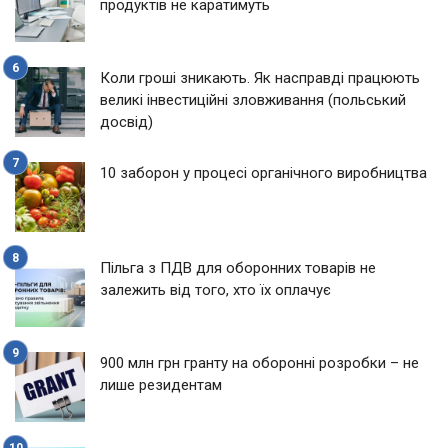
продуктів не каратимуть
Коли гроші зникають. Як насправді працюють
великі інвестиційні зловживання (польський
досвід)
10 заборон у процесі органічного виробництва
Пільга з ПДВ для оборонних товарів не
залежить від того, хто їх оплачує
900 млн грн гранту на оборонні розробки – не
лише резидентам