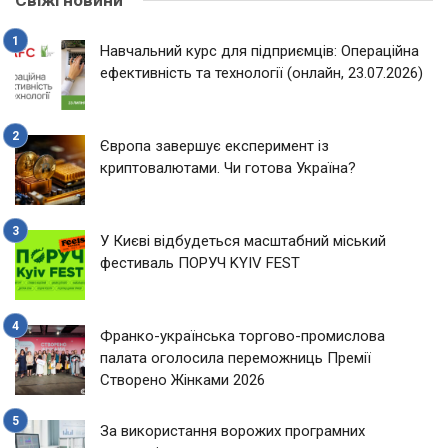
Свіжі новини
Навчальний курс для підприємців: Операційна
ефективність та технології (онлайн, 23.07.2026)
Європа завершує експеримент із
криптовалютами. Чи готова Україна?
У Києві відбудеться масштабний міський
фестиваль ПОРУЧ KYIV FEST
Франко-українська торгово-промислова
палата оголосила переможниць Премії
Створено Жінками 2026
За використання ворожих програмних