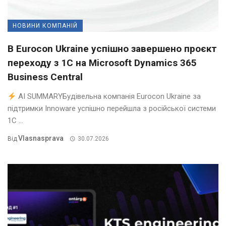
НОВИНИ КОМПАНІЙ
В Eurocon Ukraine успішно завершено проєкт
переходу з 1С на Microsoft Dynamics 365
Business Central
AI SUMMARYБудівельна компанія Eurocon Ukraine за
підтримки Innoware успішно перейшла з російської системи
1С ...
Vlasnasprava
Від
30.07.2026