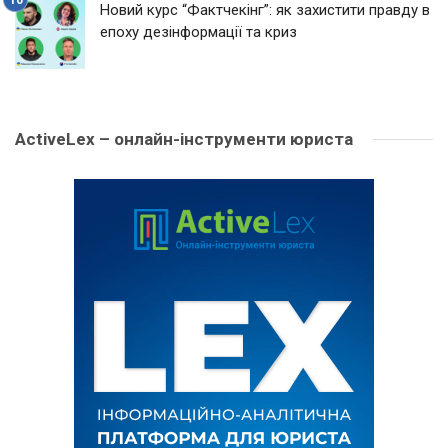
Новий курс “Фактчекінг”: як захистити правду в
епоху дезінформації та криз
ActiveLex – онлайн-інструменти юриста