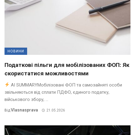
НОВИНИ
Податкові пільги для мобілізованих ФОП: Як
скористатися можливостями
AI SUMMARYМобілізовані ФОП та самозайняті особи
звільняються від сплати ПДФО, єдиного податку,
військового збору, ...
Vlasnasprava
Від
21.05.2026