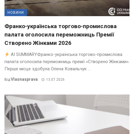
НОВИНИ
Франко-українська торгово-промислова
палата оголосила переможниць Премії
Створено Жінками 2026
AI SUMMARYФранко-українська торгово-промислова
палата оголосила переможниць премії «Створено Жінками».
Перше місце здобула Олена Ковальчук ...
Vlasnasprava
Від
13.07.2026