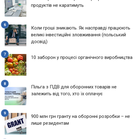
продуктів не каратимуть
Коли гроші зникають. Як насправді працюють
великі інвестиційні зловживання (польський
досвід)
10 заборон у процесі органічного виробництва
Пільга з ПДВ для оборонних товарів не
залежить від того, хто їх оплачує
900 млн грн гранту на оборонні розробки – не
лише резидентам