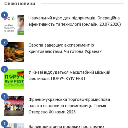
Свіжі новини
Навчальний курс для підприємців: Операційна
ефективність та технології (онлайн, 23.07.2026)
Європа завершує експеримент із
криптовалютами. Чи готова Україна?
У Києві відбудеться масштабний міський
фестиваль ПОРУЧ KYIV FEST
Франко-українська торгово-промислова
палата оголосила переможниць Премії
Створено Жінками 2026
За використання ворожих програмних