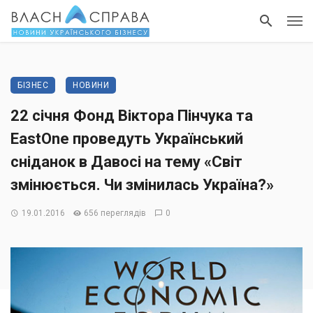
БІЗНЕС
НОВИНИ
22 січня Фонд Віктора Пінчука та
EastOne проведуть Український
сніданок в Давосі на тему «Світ
змінюється. Чи змінилась Україна?»
19.01.2016
656 переглядів
0