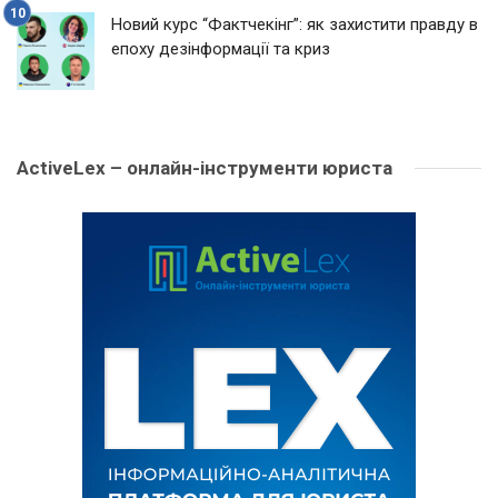
Новий курс “Фактчекінг”: як захистити правду в
епоху дезінформації та криз
ActiveLex – онлайн-інструменти юриста