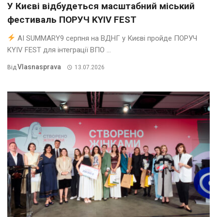
У Києві відбудеться масштабний міський
фестиваль ПОРУЧ KYIV FEST
AI SUMMARY9 серпня на ВДНГ у Києві пройде ПОРУЧ
KYIV FEST для інтеграції ВПО ...
Vlasnasprava
Від
13.07.2026