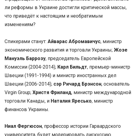
ли реформы в Украине достигли критической массы,
что приведёт к настоящим и необратимым
изменениям?
Спикерами станут:
Айварас Абромавичус
, министр
экономического развития и торговли Украины;
Жозе
Мануэль Баррозу
, председатель Европейской
Комиссии (2004-2014);
Карл Бильдт
, премьер-министр
Швеции (1991-1994) и министр иностранных дел
Швеции (2006-2014);
сэр Ричард Брэнсон
, основатель
Virgin Group;
Христя Фриланд
, министр международной
торговли Канады, и
Наталия Яресько
, министр
финансов Украины.
Ниал Фергюсон
, профессор истории Гарвардского
университета, будет модерировать дискуссию.