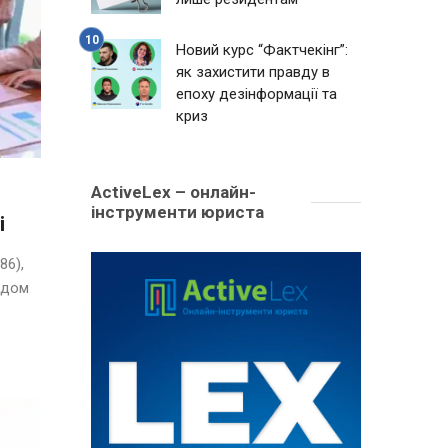
Новий курс “Фактчекінг”:
як захистити правду в
епоху дезінформації та
криз
ActiveLex – онлайн-
інструменти юриста
і
86),
ядом