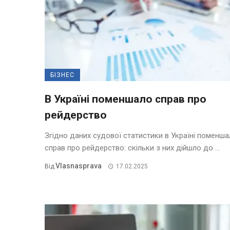
БІЗНЕС
В Україні поменшало справ про
рейдерство
Згідно даних судової статистики в Україні поменш
справ про рейдерство: скільки з них дійшло до ...
Vlasnasprava
Від
17.02.2025