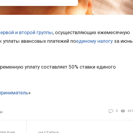
первой и второй группы
, осуществляющих ежемесячную
ок уплаты авансовых платежей по
единому налогу
за июнь
ременную уплату составляет 50% ставки единого
приниматель
»
0
64
ты
ЕРЕДНЯ
НАСТУПНА