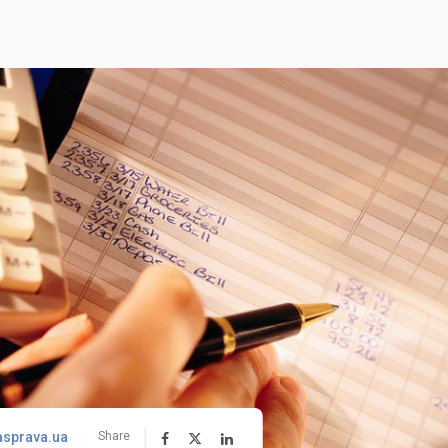
asprava.ua
Share