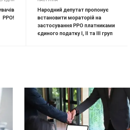
увачів
Народний депутат пропонує
РРО!
встановити мораторій на
застосування РРО платниками
єдиного податку І, ІІ та ІІІ груп