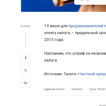
19 июня для
предпринимателей
SHARE
уплату налога, – предельный ср
2015 года.
Напомним, что штраф за несвоев
налога.
Источник: Газета «
Частный пред
Единый Налог
Налоги
Срок Упла
ПОП