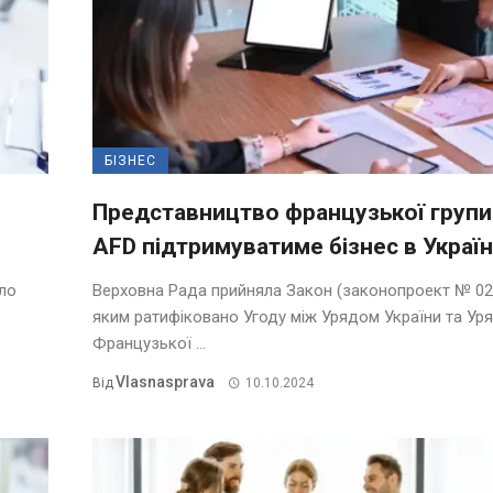
БІЗНЕС
Представництво французької групи
AFD підтримуватиме бізнес в Україн
ало
Верховна Рада прийняла Закон (законопроект № 02
яким ратифіковано Угоду між Урядом України та Ур
Французької ...
Vlasnasprava
Від
10.10.2024