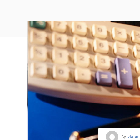
vlasn
By