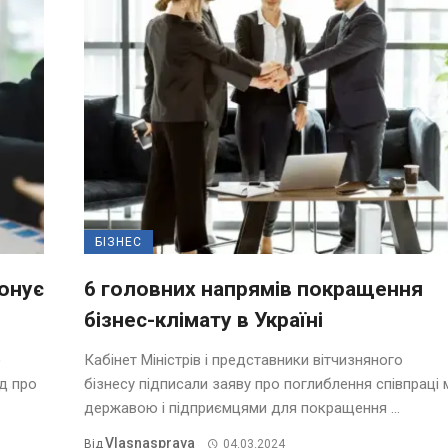
БІЗНЕС
понує
6 головних напрямів покращення
бізнес-клімату в Україні
)
Кабінет Міністрів і представники вітчизняного
д про
бізнесу підписали заяву про поглиблення співпраці 
державою і підприємцями для покращення ...
Vlasnasprava
Від
04.03.2024