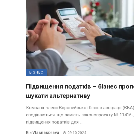
БІЗНЕС
Підвищення податків – бізнес про
шукати альтернативу
Компанії-члени Європейської бізнес асоціації (ЄБА
сподіваються, що замість законопроекту № 11416-
підвищення податків для ...
Vlasnasprava
Від
09.10.2024