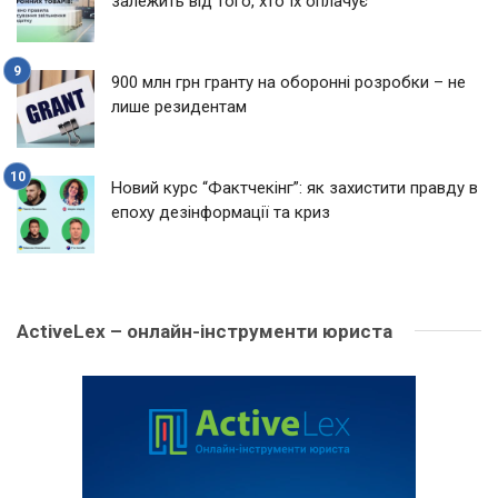
залежить від того, хто їх оплачує
900 млн грн гранту на оборонні розробки – не
лише резидентам
Новий курс “Фактчекінг”: як захистити правду в
епоху дезінформації та криз
ActiveLex – онлайн-інструменти юриста