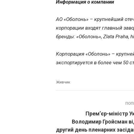
Информация о компании
АО «Оболонь» – крупнейший оте
корпорации входят главный заво
бренды: «Оболонь», Zlata Praha, h
Корпорация «Оболонь» – крупне
экспортируется в более чем 50 с
Живчик
ПОП
Прем’єр-міністр У
Володимир Гройсман ві
другий день пленарних засіда