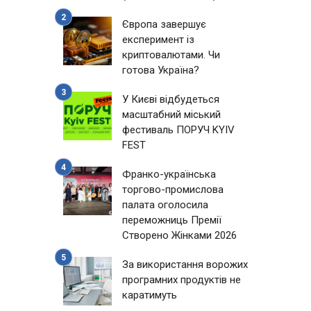
Європа завершує
експеримент із
криптовалютами. Чи
готова Україна?
У Києві відбудеться
масштабний міський
фестиваль ПОРУЧ KYIV
FEST
Франко-українська
торгово-промислова
палата оголосила
переможниць Премії
Створено Жінками 2026
За використання ворожих
програмних продуктів не
каратимуть