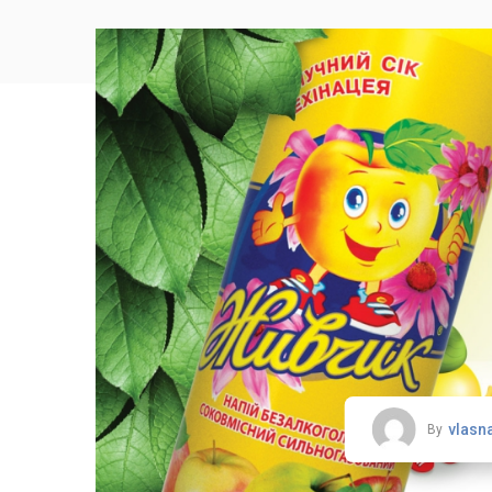
vlasn
By