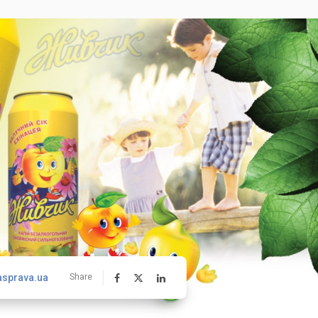
asprava.ua
Share