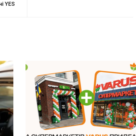
чі YES