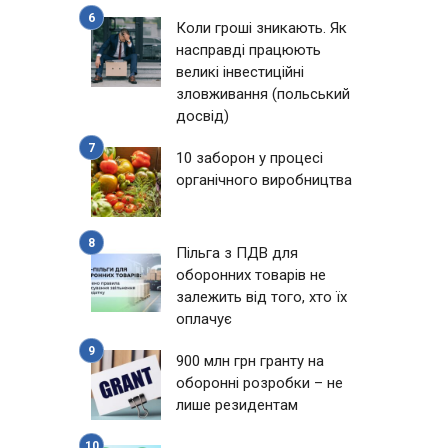
Коли гроші зникають. Як
насправді працюють
великі інвестиційні
зловживання (польський
досвід)
10 заборон у процесі
органічного виробництва
Пільга з ПДВ для
оборонних товарів не
залежить від того, хто їх
оплачує
900 млн грн гранту на
оборонні розробки – не
лише резидентам