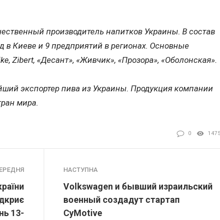
чественный производитель напитков Украины. В состав
д в Киеве и 9 предприятий в регионах. Основные
ike, Zibert, «Десант», «Живчик», «Прозора», «Оболонская».
йший экспортер пива из Украины. Продукция компании
тран мира.
0
147
ЕРЕДНЯ
НАСТУПНА
країни
Volkswagen и бывший израильский
дкриє
военный создадут стартап
нь 13-
CyMotive