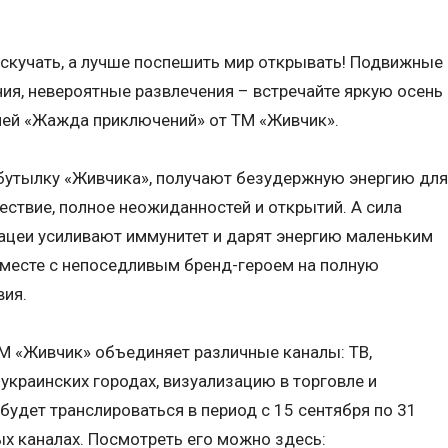
т скучать, а лучше поспешить мир открывать! Подвижные
я, невероятные развлечения – встречайте яркую осень
ией «Жажда приключений» от ТМ «Живчик».
бутылку «Живчика», получают безудержную энергию для
ествие, полное неожиданностей и открытий. А сила
нацеи усиливают иммунитет и дарят энергию маленьким
вместе с непоседливым бренд-героем на полную
вия.
М «Живчик» объединяет различные каналы: ТВ,
украинских городах, визуализацию в торговле и
будет транслироваться в период с 15 сентября по 31
х каналах. Посмотреть его можно здесь: