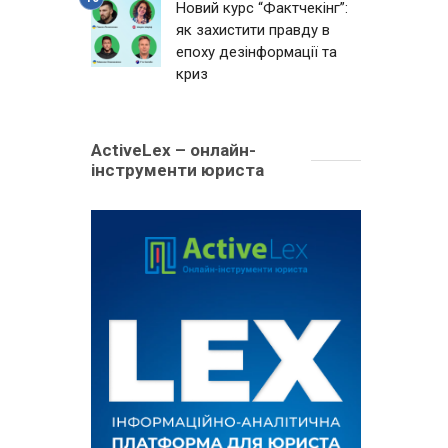
Новий курс “Фактчекінг”:
як захистити правду в
епоху дезінформації та
криз
ActiveLex – онлайн-
інструменти юриста