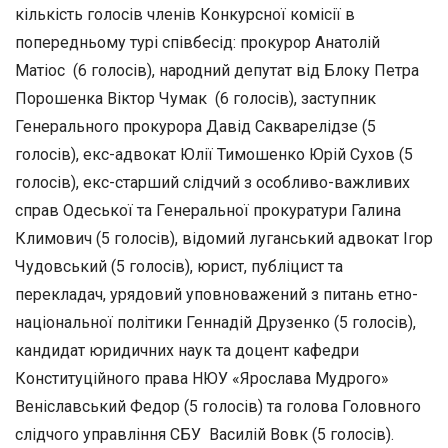
кількість голосів членів Конкурсної комісії в
попередньому турі співбесід: прокурор Анатолій
Матіос (6 голосів), народний депутат від Блоку Петра
Порошенка Віктор Чумак (6 голосів), заступник
Генерального прокурора Давід Сакварелідзе (5
голосів), екс-адвокат Юлії Тимошенко Юрій Сухов (5
голосів), екс-старший слідчий з особливо-важливих
справ Одеської та Генеральної прокуратури Галина
Климович (5 голосів), відомий луганський адвокат Ігор
Чудовський (5 голосів), юрист, публіцист та
перекладач, урядовий уповноважений з питань етно-
національної політики Геннадій Друзенко (5 голосів),
кандидат юридичних наук та доцент кафедри
Конституційного права НЮУ «Ярослава Мудрого»
Веніславський Федор (5 голосів) та голова Головного
слідчого управління СБУ Василій Вовк (5 голосів).