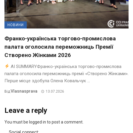
НОВИНИ
Франко-українська торгово-промислова
палата оголосила переможниць Премії
Створено Жінками 2026
AI SUMMARYФранко-українська торгово-промислова
палата оголосила переможниць премії «Створено Жінками».
Перше місце здобула Олена Ковальчук ...
Vlasnasprava
Від
13.07.2026
Leave a reply
You must be logged in to post a comment.
Social connect: