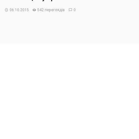
06.10.2015
542 переглядів
0
Розпочавши свій виступ на парламентських слуханнях
«Розвиток підприємництва в Україні та підтримка
малого і середнього бізнесу» Руслан Демчак зазначив,
що наразі у Верховній раді є критична маса депутатів-
бізнесменів, які із середини знають всі проблеми