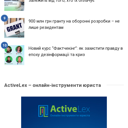
залежить від того, хто їх оплачує
900 млн грн гранту на оборонні розробки – не
лише резидентам
Новий курс “Фактчекінг”: як захистити правду в
епоху дезінформації та криз
ActiveLex – онлайн-інструменти юриста