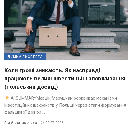
ДУМКА ЕКСПЕРТА
Коли гроші зникають. Як насправді
працюють великі інвестиційні зловживання
(польський досвід)
AI SUMMARYМарцін Марушчак розкриває механізми
інвестиційних шахрайств у Польщі через етапи формування
фальшивої довіри ...
Vlasnasprava
Від
03.07.2026