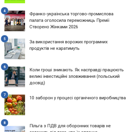
Франко-українська торгово-промислова
палата оголосила переможниць Премії
Створено Жінками 2026
За використання ворожих програмних
продуктів не каратимуть
Коли гроші зникають. Як насправді працюють
великі інвестиційні зловживання (польський
досвід)
10 заборон у процесі органічного виробництва
Пільга з ПДВ для оборонних товарів не