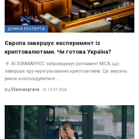
ДУМКА ЕКСПЕРТА
Європа завершує експеримент із
криптовалютами. Чи готова Україна?
AI SUMMARYЄС запроваджує регламент MiCA, що
завершує еру нерегульованих криптоактивів. Це змусить
ринок консолідуватися ...
Vlasnasprava
Від
14.07.2026